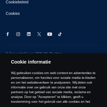
Cookiebeleid
Cookies
© Copyright Scania 2026 Alle Rechten
Voorbehouden. Scania Nederland B.V. Postbus
Cookie informatie
9598 4801 LN, Spinveld 57, 4815 HV Breda / T +31
(0)76-5254 000 KvK-nummer: 27136821
Wij gebruiken cookies om web content en advertenties te
personaliseren, om functies voor sociale media te bieden
en om het websiteverkeer te analyseren. Wij delen ook
informatie over uw gebruik van onze site met onze
partners op het gebied van sociale media, reclame en
analyse. Door op "Accepteren" te klikken, geeft u
toestemming voor het gebruik van alle cookies en het
delen van informatie. U kunt uw cookies ook beheren