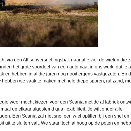
ht via een Allisonversnellingsbak naar alle vier de wielen die 
den het grote voordeel van een automaat in ons werk, dat je al
ak en hebben in al die jaren nog nooit ergens vastgezeten. En d
e hebben we vaak te maken met hele diepe sporen, rul zand, m
dsregio weer mocht kiezen voor een Scania met de af fabriek ontw
aal op elkaar afgestemd qua flexibiliteit. Je wilt onder alle
n. Een Scania zal niet snel een wiel optillen bij een snel en
t uit te sluiten valt. We staan toch al hoog op de poten en heb