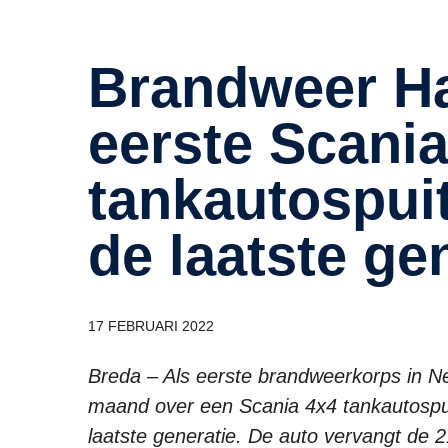
Brandweer Havelte neemt
eerste Scani
tankautospui
de laatste ge
17 FEBRUARI 2022
Breda – Als eerste brandweerkorps in N
maand over een Scania 4x4 tankautospu
laatste generatie. De auto vervangt de 