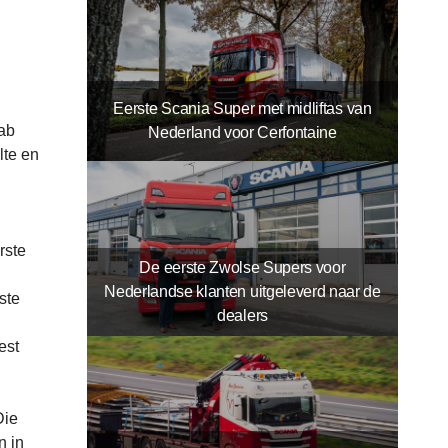
Eerste Scania Super met midliftas van
cab
Nederland voor Cerfontaine
lte en
rste
De eerste Zwolse Supers voor
Nederlandse klanten uitgeleverd naar de
ste
dealers
est
Die
n in