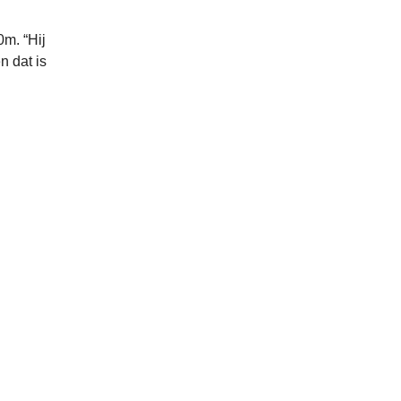
0m. “Hij
n dat is