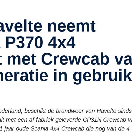
a P370 4x4
t met Crewcab v
neratie in gebruik
ederland, beschikt de brandweer van Havelte sind
it met een af fabriek geleverde CP31N Crewcab v
21 jaar oude Scania 4x4 Crewcab die nog van de 4-