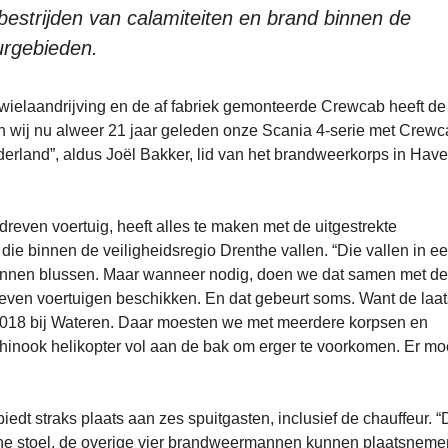
bestrijden van calamiteiten en brand binnen de
urgebieden.
ielaandrijving en de af fabriek gemonteerde Crewcab heeft de
 wij nu alweer 21 jaar geleden onze Scania 4-serie met Crew
rland”, aldus Joël Bakker, lid van het brandweerkorps in Have
dreven voertuig, heeft alles te maken met de uitgestrekte
ie binnen de veiligheidsregio Drenthe vallen. “Die vallen in ee
kunnen blussen. Maar wanneer nodig, doen we dat samen met de
even voertuigen beschikken. En dat gebeurt soms. Want de laat
 2018 bij Wateren. Daar moesten we met meerdere korpsen en
inook helikopter vol aan de bak om erger te voorkomen. Er mo
t straks plaats aan zes spuitgasten, inclusief de chauffeur. “
e stoel, de overige vier brandweermannen kunnen plaatsneme