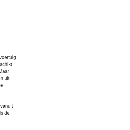
voertuig
schikt
“Maar
n uit
de
vanuit
ls de