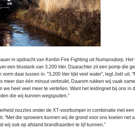
uer in opdracht van Kenbri Fire Fighting uit Numansdorp. Het 
ver een blustank van 3.200 liter. Daarachter zit een pomp die ge
orm daar tussen in. “3.200 liter lijkt veel water”, legt Joël uit. 
ets meer dan één minuut verbruikt. Daarom rukken wij vaak same
 we heel veel meer te vertellen. Want het leidingnet bij ons in 
eden die wij kunnen wegspuiten.”
erheid nozzles onder de XT-voorbumper in combinatie met een 
t. “Met die sproeiers kunnen wij de grond voor ons koelen net a
t wij ook op afstand brandhaarden te lijf kunnen.”