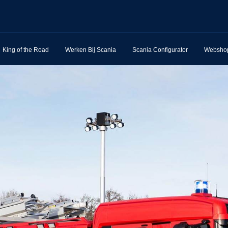
King of the Road
Werken Bij Scania
Scania Configurator
Websho