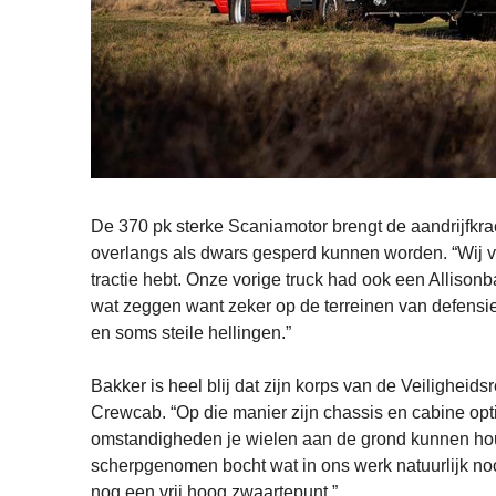
De 370 pk sterke Scaniamotor brengt de aandrijfkrac
overlangs als dwars gesperd kunnen worden. “Wij vin
tractie hebt. Onze vorige truck had ook een Allisonb
wat zeggen want zeker op de terreinen van defensi
en soms steile hellingen.”
Bakker is heel blij dat zijn korps van de Veilighei
Crewcab. “Op die manier zijn chassis en cabine optim
omstandigheden je wielen aan de grond kunnen houde
scherpgenomen bocht wat in ons werk natuurlijk nooi
nog een vrij hoog zwaartepunt.”