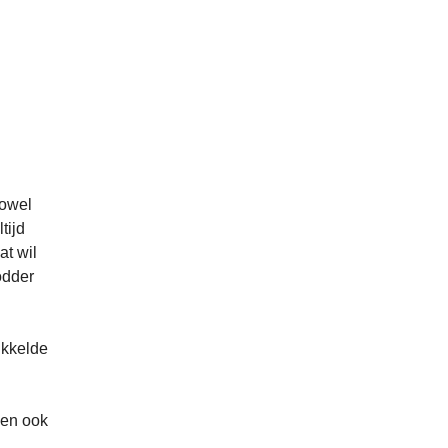
zowel
tijd
at wil
odder
ikkelde
ben ook