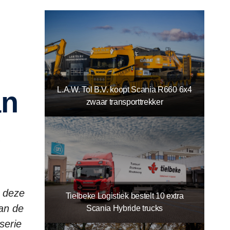
L.A.W. Tol B.V. koopt Scania R660 6x4
an
zwaar transporttrekker
s deze
Tielbeke Logistiek bestelt 10 extra
an de
Scania Hybride trucks
serie