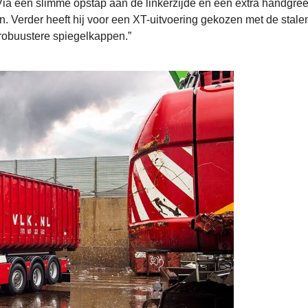
a een slimme opstap aan de linkerzijde en een extra handgree
en. Verder heeft hij voor een XT-uitvoering gekozen met de stale
robuustere spiegelkappen.”