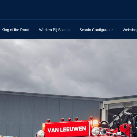
King of the Road
Werken Bij Scania
Scania Configurator
Websho