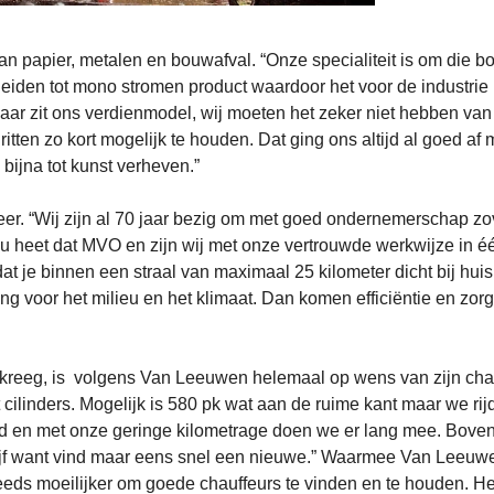
an papier, metalen en bouwafval. “Onze specialiteit is om die b
heiden tot mono stromen product waardoor het voor de industrie
aar zit ons verdienmodel, wij moeten het zeker niet hebben van
ritten zo kort mogelijk te houden. Dat ging ons altijd al goed af 
bijna tot kunst verheven.”
er. “Wij zijn al 70 jaar bezig om met goed ondernemerschap zo
 heet dat MVO en zijn wij met onze vertrouwde werkwijze in é
dat je binnen een straal van maximaal 25 kilometer dicht bij huis
ing voor het milieu en het klimaat. Dan komen efficiëntie en zor
kreeg, is volgens Van Leeuwen helemaal op wens van zijn chau
 cilinders. Mogelijk is 580 pk wat aan de ruime kant maar we rij
 6d en met onze geringe kilometrage doen we er lang mee. Bove
rijf want vind maar eens snel een nieuwe.” Waarmee Van Leeuw
teeds moeilijker om goede chauffeurs te vinden en te houden. He