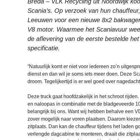
Breda – VLK Recycling uit Noordwijk koo
Scania’s. Op verzoek van hun chauffeur,
Leeuwen voor een nieuwe 8x2 bakwagen
V8 motor. Waarmee het Scaniavuur wee
de aflevering van de eerste bestelde he
specificatie.
“Natuurlijk komt er niet voor iedereen zo’n uitgespr
dienst en dan wil je soms iets meer doen. Deze Sca
droom. Tegelijkertijd is er wel goed over nagedacht
Deze truck gaat hoofdzakelijk in het schroot rijden
en naloopas in combinatie met de bladgeveerde 10 
belangrijk bij ons. Want wij hebben behalve een V
zover mogelijk naar voren plaatsen. Daarom kiezen
zitplaats. Dan kan de chauffeur tijdens het laden g
verlengde dagcabine te monteren, draait die zitpl