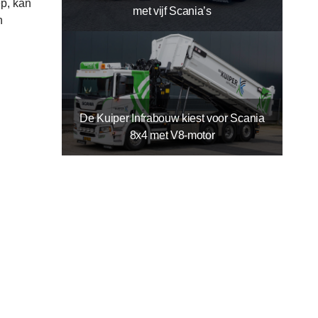
p, kan
met vijf Scania’s
n
De Kuiper Infrabouw kiest voor Scania
8x4 met V8-motor