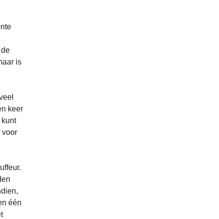
onte
 de
maar is
veel
én keer
 kunt
g voor
ffeur.
den
ndien,
en één
t