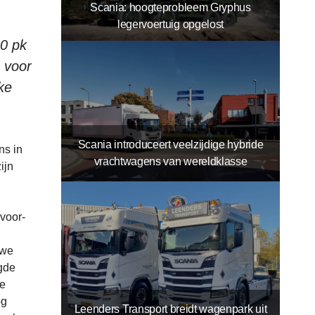
Scania: hoogteprobleem Gryphus
legervoertuig opgelost
0 pk
 voor
ke
Scania introduceert veelzijdige hybride
ns in
vrachtwagens van wereldklasse
ijn
 voor-
 we
gde
de
og
Leenders Transport breidt wagenpark uit