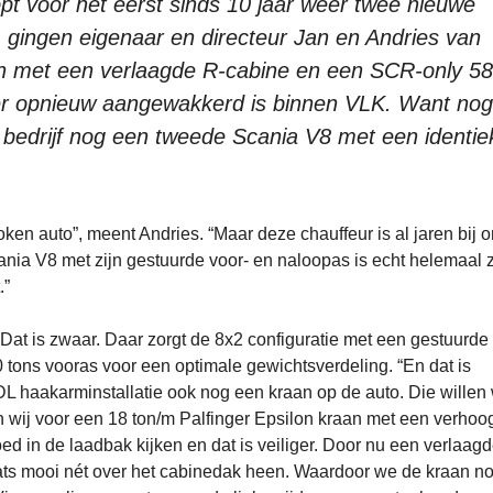
pt voor het eerst sinds 10 jaar weer twee nieuwe
 gingen eigenaar en directeur Jan en Andries van
 met een verlaagde R-cabine en een SCR-only 58
r opnieuw aangewakkerd is binnen VLK. Want nog
t bedrijf nog een tweede Scania V8 met een identie
oken auto”, meent Andries. “Maar deze chauffeur is al jaren bij o
nia V8 met zijn gestuurde voor- en naloopas is echt helemaal z
.”
. Dat is zwaar. Daar zorgt de 8x2 configuratie met een gestuurde
tons vooras voor een optimale gewichtsverdeling. “En dat is
DL haakarminstallatie ook nog een kraan op de auto. Die willen
 wij voor een 18 ton/m Palfinger Epsilon kraan met een verhoo
oed in de laadbak kijken en dat is veiliger. Door nu een verlaag
aats mooi nét over het cabinedak heen. Waardoor we de kraan n