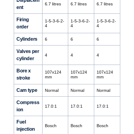
Displacem
6.7 litres
6.7 litres
6.7 litres
ent
Firing
1-5-3-6-2-
1-5-3-6-2-
1-5-3-6-2-
4
4
4
order
Cylinders
6
6
6
Valves per
4
4
4
cylinder
Bore x
107x124
107x124
107x124
mm
mm
mm
stroke
Cam type
Normal
Normal
Normal
Compress
17.0:1
17.0:1
17.0:1
ion
Fuel
Bosch
Bosch
Bosch
injection