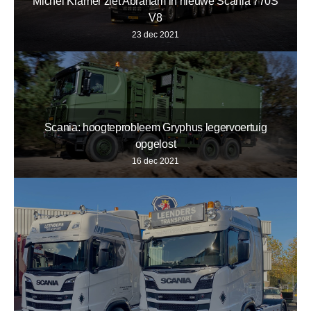
Michel Kramer ziet Abraham in nieuwe Scania 770S
V8
23 dec 2021
Scania: hoogteprobleem Gryphus legervoertuig
opgelost
16 dec 2021