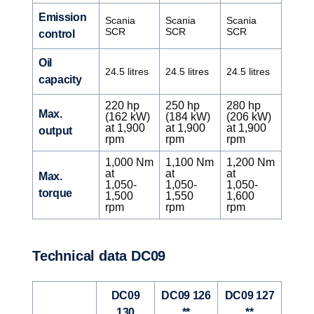
Emission
Scania
Scania
Scania
SCR
SCR
SCR
control
Oil
24.5 litres
24.5 litres
24.5 litres
capacity
220 hp
250 hp
280 hp
Max.
(162 kW)
(184 kW)
(206 kW)
at 1,900
at 1,900
at 1,900
output
rpm
rpm
rpm
1,000 Nm
1,100 Nm
1,200 Nm
at
at
at
Max.
1,050-
1,050-
1,050-
torque
1,500
1,550
1,600
rpm
rpm
rpm
Technical data DC09
DC09
DC09 126
DC09 127
130
**
**