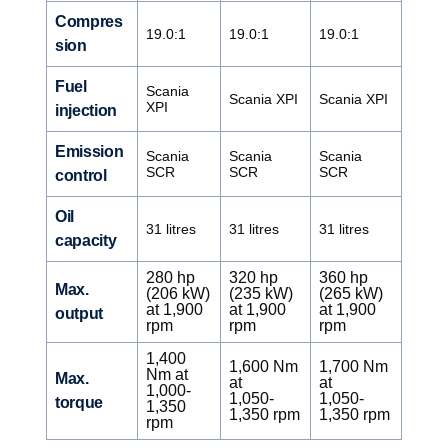
Compres
19.0:1
19.0:1
19.0:1
sion
Fuel
Scania
Scania XPI
Scania XPI
XPI
injection
Emission
Scania
Scania
Scania
SCR
SCR
SCR
control
Oil
31 litres
31 litres
31 litres
capacity
280 hp
320 hp
360 hp
Max.
(206 kW)
(235 kW)
(265 kW)
at 1,900
at 1,900
at 1,900
output
rpm
rpm
rpm
1,400
1,600 Nm
1,700 Nm
Nm at
Max.
at
at
1,000-
1,050-
1,050-
torque
1,350
1,350 rpm
1,350 rpm
rpm