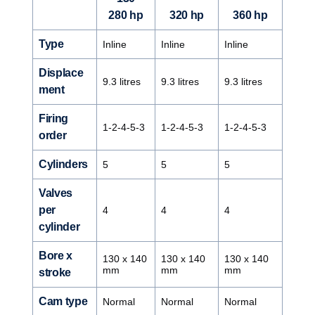
280 hp
320 hp
360 hp
Type
Inline
Inline
Inline
Displace
9.3 litres
9.3 litres
9.3 litres
ment
Firing
1-2-4-5-3
1-2-4-5-3
1-2-4-5-3
order
Cylinders
5
5
5
Valves
per
4
4
4
cylinder
Bore x
130 x 140
130 x 140
130 x 140
mm
mm
mm
stroke
Cam type
Normal
Normal
Normal