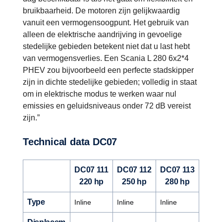
bruikbaarheid. De motoren zijn gelijkwaardig
vanuit een vermogensoogpunt. Het gebruik van
alleen de elektrische aandrijving in gevoelige
stedelijke gebieden betekent niet dat u last hebt
van vermogensverlies. Een Scania L 280 6x2*4
PHEV zou bijvoorbeeld een perfecte stadskipper
zijn in dichte stedelijke gebieden; volledig in staat
om in elektrische modus te werken waar nul
emissies en geluidsniveaus onder 72 dB vereist
zijn.”
Technical data DC07
DC07 111
DC07 112
DC07 113
220 hp
250 hp
280 hp
Type
Inline
Inline
Inline