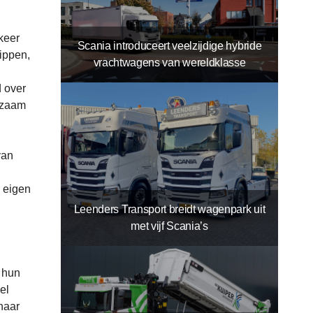
 keer
Scania introduceert veelzijdige hybride
kippen,
vrachtwagens van wereldklasse
d over
rkzaam
van
 eigen
Leenders Transport breidt wagenpark uit
met vijf Scania’s
n hun
el
naar