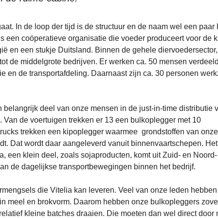
aat. In de loop der tijd is de structuur en de naam wel een paar
eds een coöperatieve organisatie die voeder produceert voor de 
ië en een stukje Duitsland. Binnen de gehele diervoedersector,
, tot de middelgrote bedrijven. Er werken ca. 50 mensen verdeel
atie en de transportafdeling. Daarnaast zijn ca. 30 personen we
 belangrijk deel van onze mensen in de just-in-time distributie 
. Van de voertuigen trekken er 13 een bulkoplegger met 10
 trucks trekken een kipoplegger waarmee grondstoffen van onze
t. Dat wordt daar aangeleverd vanuit binnenvaartschepen. Het
 een klein deel, zoals sojaproducten, komt uit Zuid- en Noord-
van de dagelijkse transportbewegingen binnen het bedrijf.
dermengsels die Vitelia kan leveren. Veel van onze leden hebbe
s in meel en brokvorm. Daarom hebben onze bulkopleggers zove
relatief kleine batches draaien. Die moeten dan wel direct door 