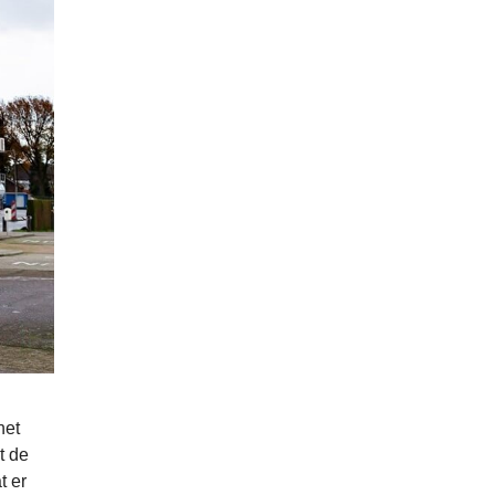
het
t de
t er