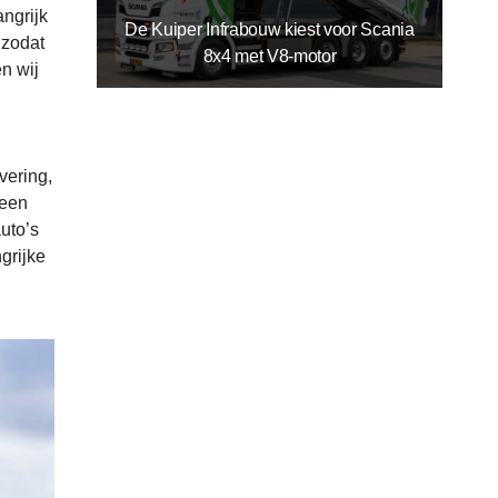
angrijk
De Kuiper Infrabouw kiest voor Scania
 zodat
8x4 met V8-motor
en wij
vering,
 een
uto’s
grijke