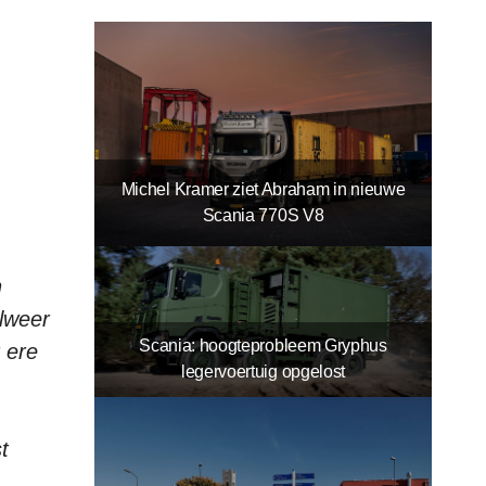
Michel Kramer ziet Abraham in nieuwe
Scania 770S V8
n
lweer
Scania: hoogteprobleem Gryphus
r ere
legervoertuig opgelost
t