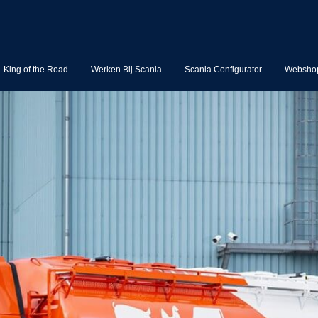
King of the Road
Werken Bij Scania
Scania Configurator
Websho