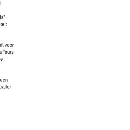
l
is”
telt
ft voor
uffeurs
de
 een
railer