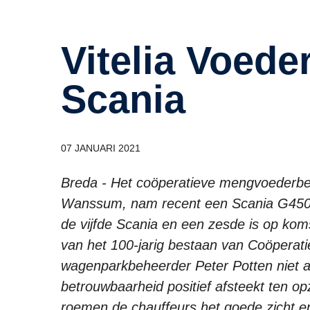
Vitelia Voeders kiest voor
Scania
07 JANUARI 2021
Breda - Het coöperatieve mengvoederbedri
Wanssum, nam recent een Scania G450 4
de vijfde Scania en een zesde is op komst
van het 100-jarig bestaan van Coöperatie
wagenparkbeheerder Peter Potten niet al
betrouwbaarheid positief afsteekt ten o
roemen de chauffeurs het goede zicht e