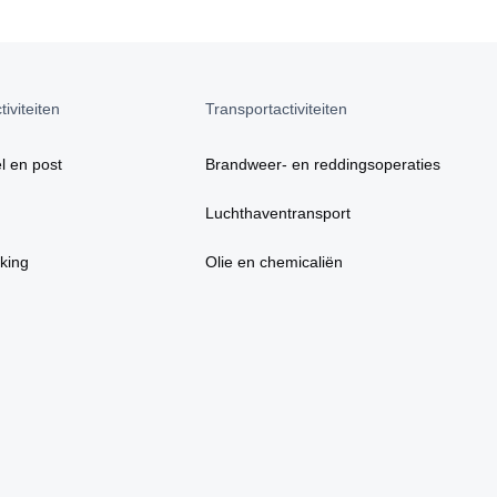
iviteiten
Transportactiviteiten
l en post
Brandweer- en reddingsoperaties
Luchthaventransport
king
Olie en chemicaliën