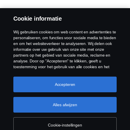
Cookie informatie
Wij gebruiken cookies om web content en advertenties te
personaliseren, om functies voor sociale media te bieden
en om het websiteverkeer te analyseren. Wij delen ook
informatie over uw gebruik van onze site met onze
partners op het gebied van sociale media, reclame en
analyse. Door op "Accepteren" te klikken, geeft u
toestemming voor het gebruik van alle cookies en het
delen van informatie. U kunt uw cookies ook beheren
door op "Cookie Instellingen" te klikken en de
categorieën te selecteren die u wilt accepteren. Voor een
Accepteren
meer gedetailleerde uitleg over hoe wij cookies
gebruiken, verwijzen wij u naar onze cookies pagina, die
u kunt vinden door op de link onder deze tekst te
Alles afwijzen
klikken.
Meer informatie over uw privacy
Cookie-instellingen