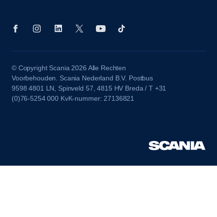
© Copyright Scania 2026 Alle Rechten
Voorbehouden. Scania Nederland B.V. Postbus
9598 4801 LN, Spinveld 57, 4815 HV Breda / T +31
(0)76-5254 000 KvK-nummer: 27136821