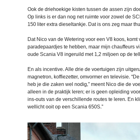
Ook de driehoekige kisten tussen de assen zijn do
Op links is er dan nog net ruimte voor zowel de SC
150 liter extra dieseltankje. Dat is ons zeg maar th
Dat Nico van de Wetering voor een V8 koos, komt vo
paradepaardjes te hebben, maar mijn chauffeurs v
oude Scania V8 ingeruild met 1,2 miljoen op de tell
En als incentive. Alle drie de voertuigen zijn uitg
magnetron, koffiezetter, omvormer en televisie. “D
heb je die zaken wel nodig,” meent Nico die de voert
alleen in de praktijk leren; er is geen opleiding voo
ins-outs van de verschillende routes te leren. En kl
wellicht ooit op een Scania 650S.”