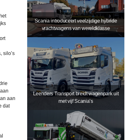
het
Scania introduceert veelzijdige hybride
jks
vrachtwagens van wereldklasse
ort
 silo’s
drie
 aan
Leenders Transport breidt wagenpark uit
 dan aan
met vijf Scania’s
e dat
al