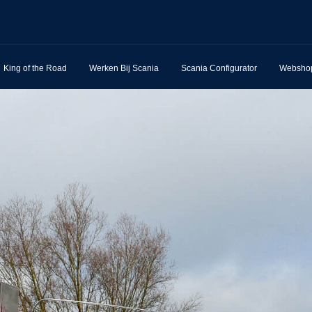
King of the Road
Werken Bij Scania
Scania Configurator
Websho