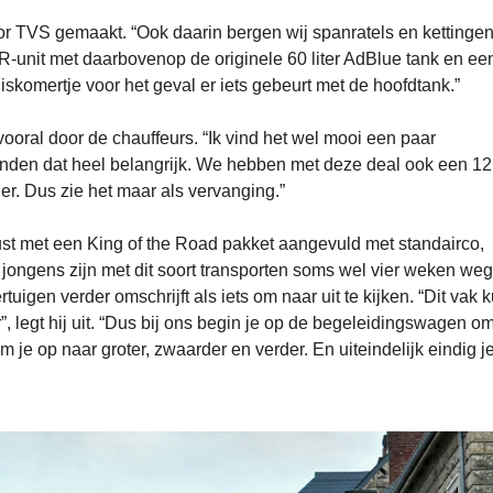
or TVS gemaakt. “Ook daarin bergen wij spanratels en kettingen
R-unit met daarbovenop de originele 60 liter AdBlue tank en een
uiskomertje voor het geval er iets gebeurt met de hoofdtank.”
oral door de chauffeurs. “Ik vind het wel mooi een paar
inden dat heel belangrijk. We hebben met deze deal ook een 12
er. Dus zie het maar als vervanging.”
erust met een King of the Road pakket aangevuld met standairco,
e jongens zijn met dit soort transporten soms wel vier weken we
uigen verder omschrijft als iets om naar uit te kijken. “Dit vak k
r”, legt hij uit. “Dus bij ons begin je op de begeleidingswagen om
im je op naar groter, zwaarder en verder. En uiteindelijk eindig j