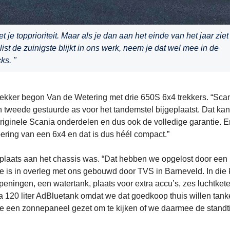
et je topprioriteit. Maar als je dan aan het einde van het jaar ziet
list de zuinigste blijkt in ons werk, neem je dat wel mee in de
ks. "
kker begon Van de Wetering met drie 650S 6x4 trekkers. “Sca
n tweede gestuurde as voor het tandemstel bijgeplaatst. Dat ka
originele Scania onderdelen en dus ook de volledige garantie. En
oering van een 6x4 en dat is dus héél compact.”
plaats aan het chassis was. “Dat hebben we opgelost door een 
 is in overleg met ons gebouwd door TVS in Barneveld. In die k
peningen, een watertank, plaats voor extra accu’s, zes luchtkete
a 120 liter AdBluetank omdat we dat goedkoop thuis willen tan
 een zonnepaneel gezet om te kijken of we daarmee de standt