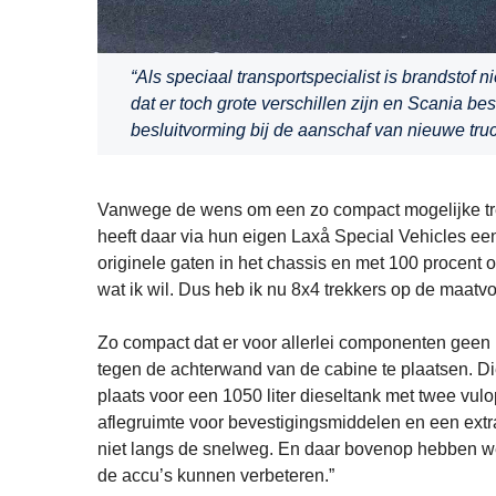
“Als speciaal transportspecialist is brandstof ni
dat er toch grote verschillen zijn en Scania bes
besluitvorming bij de aanschaf van nieuwe truc
Vanwege de wens om een zo compact mogelijke tre
heeft daar via hun eigen Laxå Special Vehicles ee
originele gaten in het chassis en met 100 procent 
wat ik wil. Dus heb ik nu 8x4 trekkers op de maatv
Zo compact dat er voor allerlei componenten geen 
tegen de achterwand van de cabine te plaatsen. Die
plaats voor een 1050 liter dieseltank met twee vulo
aflegruimte voor bevestigingsmiddelen en een extr
niet langs de snelweg. En daar bovenop hebben we
de accu’s kunnen verbeteren.”