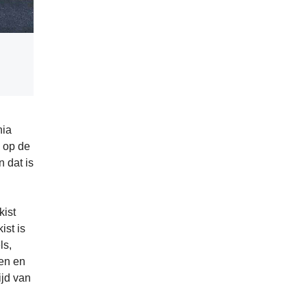
nia
n op de
 dat is
kist
ist is
ls,
ken en
ijd van