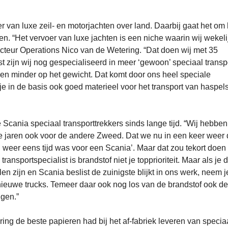
 van luxe zeil- en motorjachten over land. Daarbij gaat het om 
en. “Het vervoer van luxe jachten is een niche waarin wij wekeli
ecteur Operations Nico van de Wetering. “Dat doen wij met 35
zijn wij nog gespecialiseerd in meer ‘gewoon’ speciaal transp
 en minder op het gewicht. Dat komt door ons heel speciale
je in de basis ook goed materieel voor het transport van haspels,
 Scania speciaal transporttrekkers sinds lange tijd. “Wij hebben
e jaren ook voor de andere Zweed. Dat we nu in een keer weer 
 weer eens tijd was voor een Scania’. Maar dat zou tekort doen
ransportspecialist is brandstof niet je topprioriteit. Maar als je
llen zijn en Scania beslist de zuinigste blijkt in ons werk, neem j
nieuwe trucks. Temeer daar ook nog los van de brandstof ook de
ggen.”
ng de beste papieren had bij het af-fabriek leveren van specia