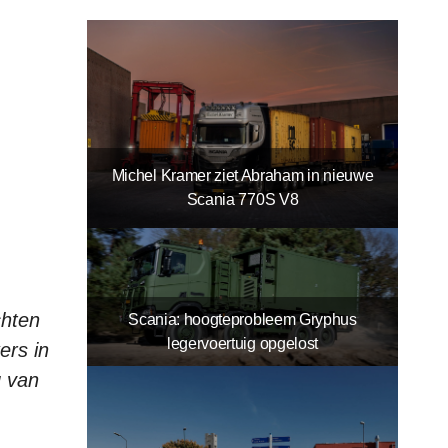
Michel Kramer ziet Abraham in nieuwe
Scania 770S V8
chten
Scania: hoogteprobleem Gryphus
legervoertuig opgelost
ers in
g van