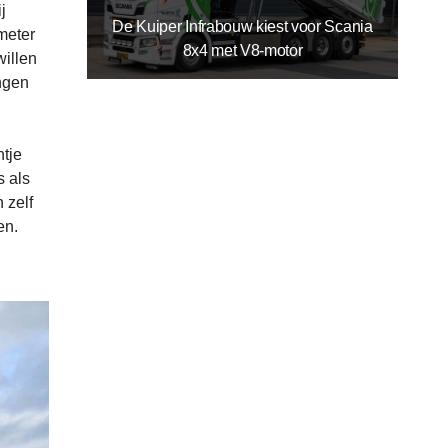
j
De Kuiper Infrabouw kiest voor Scania
meter
8x4 met V8-motor
willen
ingen
ntje
s als
 zelf
en.