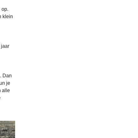
 op.
 klein
 jaar
g. Dan
un je
 alle
e