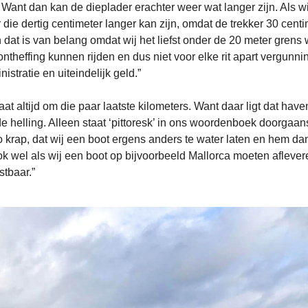
. Want dan kan de dieplader erachter weer wat langer zijn. Als wi
die dertig centimeter langer kan zijn, omdat de trekker 30 centi
 dat is van belang omdat wij het liefst onder de 20 meter grens 
ontheffing kunnen rijden en dus niet voor elke rit apart vergunn
istratie en uiteindelijk geld.”
 altijd om die paar laatste kilometers. Want daar ligt dat have
e helling. Alleen staat ‘pittoresk’ in ons woordenboek doorgaan
o krap, dat wij een boot ergens anders te water laten en hem dan
 wel als wij een boot op bijvoorbeeld Mallorca moeten aflever
stbaar.”