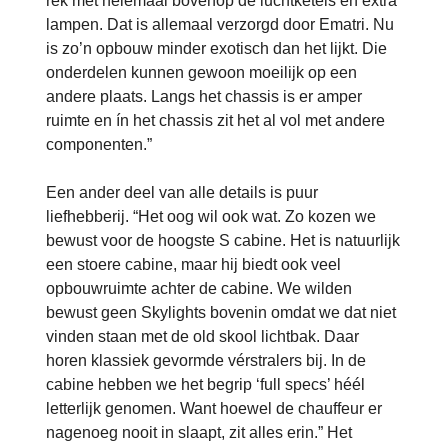
rek met helemaal bovenop de luchtketels en extra
lampen. Dat is allemaal verzorgd door Ematri. Nu
is zo’n opbouw minder exotisch dan het lijkt. Die
onderdelen kunnen gewoon moeilijk op een
andere plaats. Langs het chassis is er amper
ruimte en ín het chassis zit het al vol met andere
componenten.”
Een ander deel van alle details is puur
liefhebberij. “Het oog wil ook wat. Zo kozen we
bewust voor de hoogste S cabine. Het is natuurlijk
een stoere cabine, maar hij biedt ook veel
opbouwruimte achter de cabine. We wilden
bewust geen Skylights bovenin omdat we dat niet
vinden staan met de old skool lichtbak. Daar
horen klassiek gevormde vérstralers bij. In de
cabine hebben we het begrip ‘full specs’ héél
letterlijk genomen. Want hoewel de chauffeur er
nagenoeg nooit in slaapt, zit alles erin.” Het