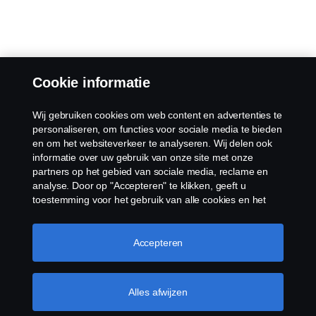
Cookie informatie
Wij gebruiken cookies om web content en advertenties te
personaliseren, om functies voor sociale media te bieden
en om het websiteverkeer te analyseren. Wij delen ook
informatie over uw gebruik van onze site met onze
partners op het gebied van sociale media, reclame en
analyse. Door op "Accepteren" te klikken, geeft u
toestemming voor het gebruik van alle cookies en het
delen van informatie. U kunt uw cookies ook beheren
door op "Cookie Instellingen" te klikken en de
categorieën te selecteren die u wilt accepteren. Voor een
Accepteren
meer gedetailleerde uitleg over hoe wij cookies
gebruiken, verwijzen wij u naar onze cookies pagina, die
u kunt vinden door op de link onder deze tekst te
Alles afwijzen
klikken.
Meer informatie over uw privacy