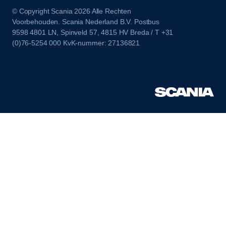
© Copyright Scania 2026 Alle Rechten
Voorbehouden. Scania Nederland B.V. Postbus
9598 4801 LN, Spinveld 57, 4815 HV Breda / T +31
(0)76-5254 000 KvK-nummer: 27136821