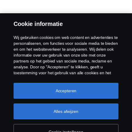
Cookie informatie
Wij gebruiken cookies om web content en advertenties te
personaliseren, om functies voor sociale media te bieden
en om het websiteverkeer te analyseren. Wij delen ook
informatie over uw gebruik van onze site met onze
partners op het gebied van sociale media, reclame en
analyse. Door op "Accepteren" te klikken, geeft u
toestemming voor het gebruik van alle cookies en het
delen van informatie. U kunt uw cookies ook beheren
door op "Cookie Instellingen" te klikken en de
categorieën te selecteren die u wilt accepteren. Voor een
Accepteren
meer gedetailleerde uitleg over hoe wij cookies
gebruiken, verwijzen wij u naar onze cookies pagina, die
u kunt vinden door op de link onder deze tekst te
Alles afwijzen
klikken.
Meer informatie over uw privacy