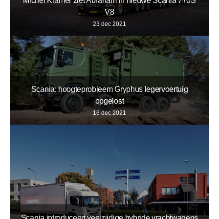
Michel Kramer ziet Abraham in nieuwe Scania 770S
V8
23 dec 2021
Scania: hoogteprobleem Gryphus legervoertuig
opgelost
16 dec 2021
Scania introduceert veelzijdige hybride vrachtwagens