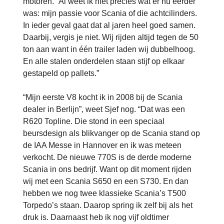
motoren. “Al weet ik niet precies wat er nu eerder
was: mijn passie voor Scania of die achtcilinders.
In ieder geval gaat dat al jaren heel goed samen.
Daarbij, vergis je niet. Wij rijden altijd tegen de 50
ton aan want in één trailer laden wij dubbelhoog.
En alle stalen onderdelen staan stijf op elkaar
gestapeld op pallets.”
“Mijn eerste V8 kocht ik in 2008 bij de Scania
dealer in Berlijn”, weet Sjef nog. “Dat was een
R620 Topline. Die stond in een speciaal
beursdesign als blikvanger op de Scania stand op
de IAA Messe in Hannover en ik was meteen
verkocht. De nieuwe 770S is de derde moderne
Scania in ons bedrijf. Want op dit moment rijden
wij met een Scania S650 en een S730. En dan
hebben we nog twee klassieke Scania’s T500
Torpedo’s staan. Daarop spring ik zelf bij als het
druk is. Daarnaast heb ik nog vijf oldtimer