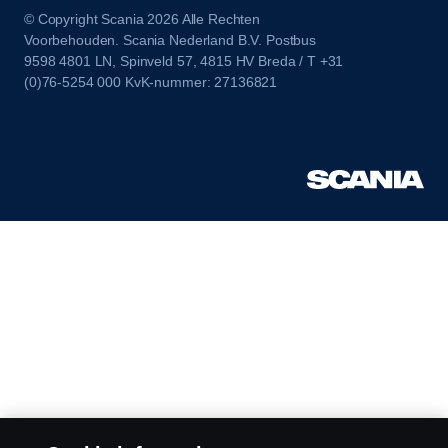
© Copyright Scania 2026 Alle Rechten
Voorbehouden. Scania Nederland B.V. Postbus
9598 4801 LN, Spinveld 57, 4815 HV Breda / T +31
(0)76-5254 000 KvK-nummer: 27136821