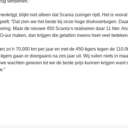
ug verdienen.”
ijgt, blijkt niet alleen dat Scania zuiniger rijdt. Het is vooral
geeft. “Dat zien we het beste bij onze hoge drukvoertuigen. Daar
ring. Maar de nieuwe 450 Scania’s realiseren daar 11 liter. Als
O-uur maken, dan krijgen die getallen ineens heel veel betekeni
gen zo’n 70.000 km per jaar en met de 450-tigers tegen de 110.0
igers gaan er doorgaans na zes jaar uit. Wij ruilen niets in maa
p, we wachten gewoon tot we de beste prijs kunnen krijgen want 
gde.”