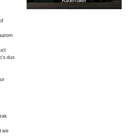
Rademaker
of
Daarom
uct
o’s dus
ur
trak
t we