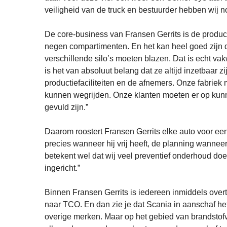
veiligheid van de truck en bestuurder hebben wij 
De core-business van Fransen Gerrits is de product
negen compartimenten. En het kan heel goed zijn da
verschillende silo’s moeten blazen. Dat is echt va
is het van absoluut belang dat ze altijd inzetbaar z
productiefaciliteiten en de afnemers. Onze fabriek
kunnen wegrijden. Onze klanten moeten er op kunne
gevuld zijn.”
Daarom roostert Fransen Gerrits elke auto voor ee
precies wanneer hij vrij heeft, de planning wannee
betekent wel dat wij veel preventief onderhoud d
ingericht.”
Binnen Fransen Gerrits is iedereen inmiddels overtu
naar TCO. En dan zie je dat Scania in aanschaf het
overige merken. Maar op het gebied van brandstofve