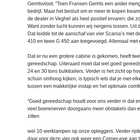
Gerritsvloot. “Toen Fransen Gerrits een ander men
bedrijf. Maar het besluit om er meer te kopen kw
de dealer in Veghel als heel positief ervaren: die
Want zonder lucht kunnen wij nergens lossen. Uit d
Dat leidde tot de aanschaf van vier Scania’s met 
410 en twee G 450 aan toegevoegd. Allemaal met 
Dat er nu een grotere cabine is gekomen, heeft twe
gereedschap. Uiteraard moet dat wel goed gereedsc
24 en 30 tons bulktrailers. Verder is het zicht op
schuin omhoog kijken, is typisch iets dat je met 
tussen een makkelijke instap en het optimale com
“Goed gereedschap houdt voor ons verder in dat er e
veel boerenerven doorgaans meer obstakels dan er
zitten
wel 10 werklampen op onze opleggers. Verder rijde
daar voor deze vier ook weer een Corner-eye aan