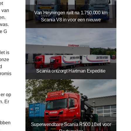
et
n van
Van Heyningen ruilt na 1.750.000 km
en.
Scania V8 in voor een nieuwe
 was.
ee G
et is
 onze
d
Scania ontzorgt Hartman Expeditie
promis
 er op
n. Er
ebben
Superwendbare Scania R500 10x4 voor
e