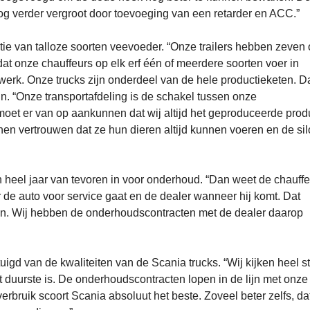
nog verder vergroot door toevoeging van een retarder en ACC.”
ie van talloze soorten veevoeder. “Onze trailers hebben zeven 
t onze chauffeurs op elk erf één of meerdere soorten voer in
kwerk. Onze trucks zijn onderdeel van de hele productieketen. 
ijn. “Onze transportafdeling is de schakel tussen onze
 moet er van op aankunnen dat wij altijd het geproduceerde prod
n vertrouwen dat ze hun dieren altijd kunnen voeren en de sil
n heel jaar van tevoren in voor onderhoud. “Dan weet de chauffe
r de auto voor service gaat en de dealer wanneer hij komt. Dat
oen. Wij hebben de onderhoudscontracten met de dealer daarop
igd van de kwaliteiten van de Scania trucks. “Wij kijken heel s
 duurste is. De onderhoudscontracten lopen in de lijn met onze
rbruik scoort Scania absoluut het beste. Zoveel beter zelfs, da