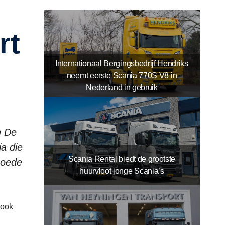
Internationaal Bergingsbedrijf Hendriks
neemt eerste Scania 770S V8 in
Nederland in gebruik
n De
a die
Scania Rental biedt de grootste
 goede
huurvloot jonge Scania’s
 ook