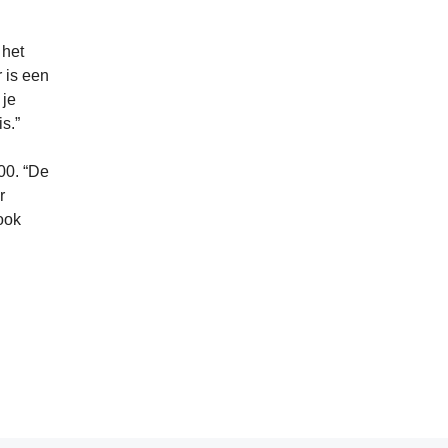
 het
 is een
 je
s.”
00. “De
r
ook