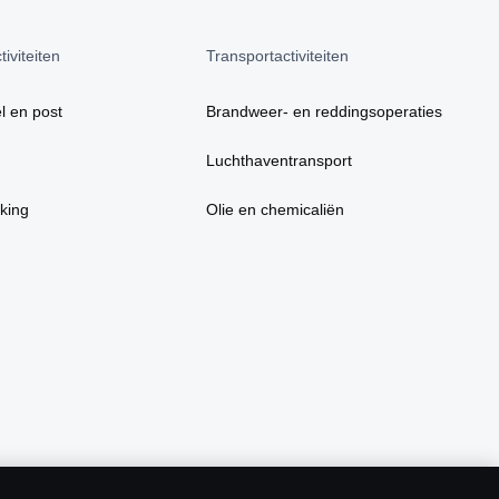
iviteiten
Transportactiviteiten
l en post
Brandweer- en reddingsoperaties
Luchthaventransport
king
Olie en chemicaliën