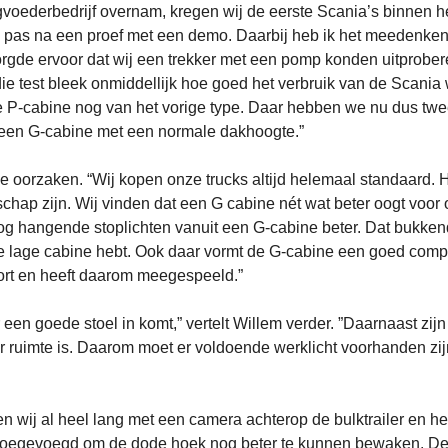
gvoederbedrijf overnam, kregen wij de eerste Scania’s binnen h
am pas na een proef met een demo. Daarbij heb ik het meedenke
 zorgde ervoor dat wij een trekker met een pomp konden uitprober
ie test bleek onmiddellijk hoe goed het verbruik van de Scania
de P-cabine nog van het vorige type. Daar hebben we nu dus tw
een G-cabine met een normale dakhoogte.”
e oorzaken. “Wij kopen onze trucks altijd helemaal standaard. H
hap zijn. Wij vinden dat een G cabine nét wat beter oogt voor
 hoog hangende stoplichten vanuit een G-cabine beter. Dat bukken
elke lage cabine hebt. Ook daar vormt de G-cabine een goed com
fort en heeft daarom meegespeeld.”
en goede stoel in komt,” vertelt Willem verder. ”Daarnaast zijn
 ruimte is. Daarom moet er voldoende werklicht voorhanden zij
n wij al heel lang met een camera achterop de bulktrailer en h
 toegevoegd om de dode hoek nog beter te kunnen bewaken. D