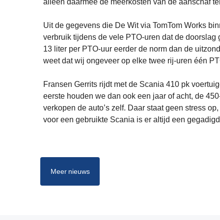
alleen daarmee de meerkosten van de aanschaf ter
Uit de gegevens die De Wit via TomTom Works binnenkr
verbruik tijdens de vele PTO-uren dat de doorslag 
13 liter per PTO-uur eerder de norm dan de uitzonde
weet dat wij ongeveer op elke twee rij-uren één PT
Fransen Gerrits rijdt met de Scania 410 pk voertui
eerste houden we dan ook een jaar of acht, de 450-t
verkopen de auto’s zelf. Daar staat geen stress o
voor een gebruikte Scania is er altijd een gegadi
Meer nieuws