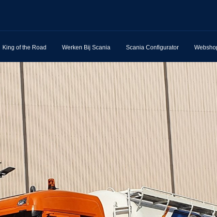
King of the Road
Werken Bij Scania
Scania Configurator
Websho