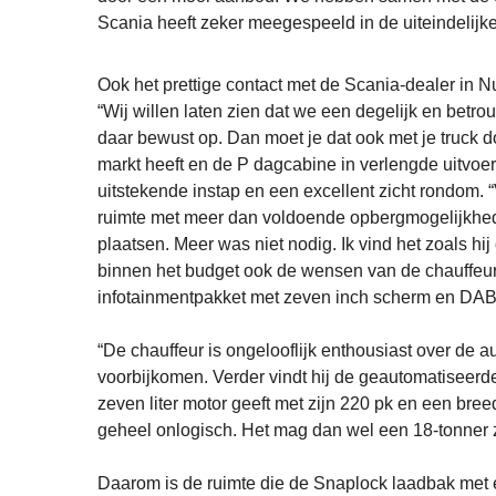
Scania heeft zeker meegespeeld in de uiteindelijke
Ook het prettige contact met de Scania-dealer in N
“Wij willen laten zien dat we een degelijk en betr
daar bewust op. Dan moet je dat ook met je truck d
markt heeft en de P dagcabine in verlengde uitvoer
uitstekende instap en een excellent zicht rondom. “
ruimte met meer dan voldoende opbergmogelijkhede
plaatsen. Meer was niet nodig. Ik vind het zoals h
binnen het budget ook de wensen van de chauffeur 
infotainmentpakket met zeven inch scherm en DAB+
“De chauffeur is ongelooflijk enthousiast over de a
voorbijkomen. Verder vindt hij de geautomatiseerd
zeven liter motor geeft met zijn 220 pk en een bre
geheel onlogisch. Het mag dan wel een 18-tonner zij
Daarom is de ruimte die de Snaplock laadbak met ee