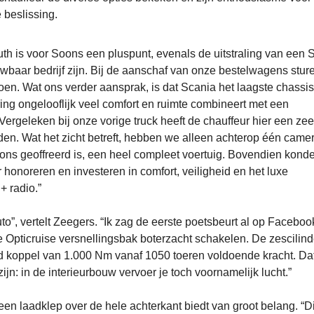
 beslissing.
uth is voor Soons een pluspunt, evenals de uitstraling van een 
ouwbaar bedrijf zijn. Bij de aanschaf van onze bestelwagens stu
oen. Wat ons verder aansprak, is dat Scania het laagste chassis
ing ongelooflijk veel comfort en ruimte combineert met een
Vergeleken bij onze vorige truck heeft de chauffeur hier een ze
n. Wat het zicht betreft, hebben we alleen achterop één camer
ij ons geoffreerd is, een heel compleet voertuig. Bovendien kon
honoreren en investeren in comfort, veiligheid en het luxe
 radio.”
uto”, vertelt Zeegers. “Ik zag de eerste poetsbeurt al op Faceboo
e Opticruise versnellingsbak boterzacht schakelen. De zescilind
ed koppel van 1.000 Nm vanaf 1050 toeren voldoende kracht. Dat 
n: in de interieurbouw vervoer je toch voornamelijk lucht.”
n laadklep over de hele achterkant biedt van groot belang. “Di