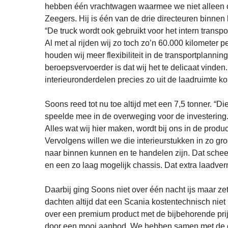
hebben één vrachtwagen waarmee we niet alleen on
Zeegers. Hij is één van de drie directeuren binnen 
“De truck wordt ook gebruikt voor het intern transpo
Al met al rijden wij zo toch zo’n 60.000 kilometer p
houden wij meer flexibiliteit in de transportplanni
beroepsvervoerder is dat wij het te delicaat vinde
interieuronderdelen precies zo uit de laadruimte ko
Soons reed tot nu toe altijd met een 7,5 tonner. “
speelde mee in de overweging voor de investering. D
Alles wat wij hier maken, wordt bij ons in de product
Vervolgens willen we die interieurstukken in zo gro
naar binnen kunnen en te handelen zijn. Dat sche
en een zo laag mogelijk chassis. Dat extra laadver
Daarbij ging Soons niet over één nacht ijs maar zet
dachten altijd dat een Scania kostentechnisch niet i
over een premium product met de bijbehorende prij
door een mooi aanbod. We hebben samen met de ch