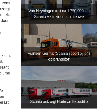
aurens
rzorgt.
Van Heyningen ruilt na 1.750.000 km
er etc.
Scania V8 in voor een nieuwe
e doen,
n
Fransen Gerrits: “Scania scoort bij ons
 klein.
op brandstof”
t.
klant
volume
We
len
Scania ontzorgt Hartman Expeditie
rrast