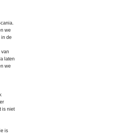
Scania.
ren we
 in de
e van
a laten
den we
k
er
is niet
e is