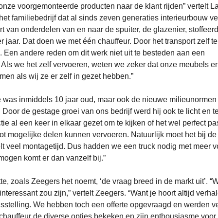
ze voorgemonteerde producten naar de klant rijden” vertelt L
het familiebedrijf dat al sinds zeven generaties interieurbouw ve
rt van onderdelen van en naar de spuiter, de glazenier, stoffeerd
er jaar. Dat doen we met één chauffeur. Door het transport zelf t
ng. Een andere reden om dit werk niet uit te besteden aan een
n. Als we het zelf vervoeren, weten we zeker dat onze meubels e
men als wij ze er zelf in gezet hebben.”
Die was inmiddels 10 jaar oud, maar ook de nieuwe milieunormen
oor de gestage groei van ons bedrijf werd hij ook te licht en te
ie al een keer in elkaar gezet om te kijken of het wel perfect pas
ot mogelijke delen kunnen vervoeren. Natuurlijk moet het bij de 
elt veel montagetijd. Dus hadden we een truck nodig met meer 
mogen komt er dan vanzelf bij.”
te, zoals Zeegers het noemt, ‘de vraag breed in de markt uit’. “
nteressant zou zijn,” vertelt Zeegers. “Want je hoort altijd verha
sstelling. We hebben toch een offerte opgevraagd en werden ve
auffeur de diverse opties bekeken en zijn enthousiasme voor