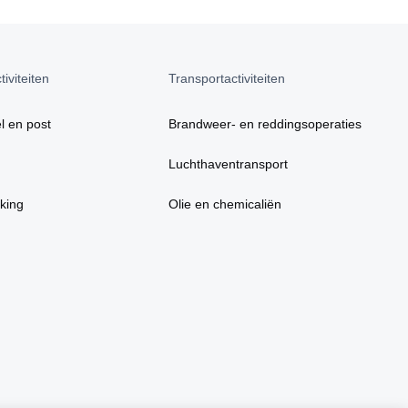
iviteiten
Transportactiviteiten
l en post
Brandweer- en reddingsoperaties
Luchthaventransport
king
Olie en chemicaliën