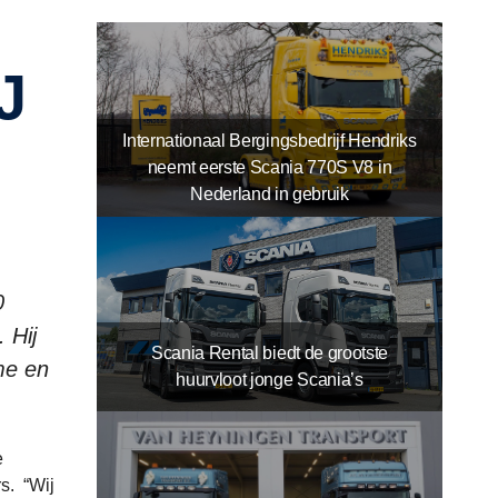
Internationaal Bergingsbedrijf Hendriks
neemt eerste Scania 770S V8 in
Nederland in gebruik
0
 Hij
Scania Rental biedt de grootste
me en
huurvloot jonge Scania’s
e
rs. “Wij