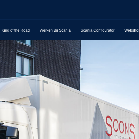
King of the Road
Werken Bij Scania
Scania Configurator
Websho