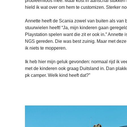
probleemloos mee. Maar kost in aanschaf stukken
hield ik wat over om hem te customizen. Sterker nog
Annette heeft de Scania zowel van buiten als van b
stuurwielen heeft! “Ja, mijn kinderen gaan geregeld
Playstation spelen want die zit er ook in.” Annette 
NGS gereden. Die was best zuinig. Maar met deze To
ik niets te mopperen.
Ik heb hier mijn geluk gevonden: normaal rijd ik vee
met de kinderen ook graag Duitsland in. Dan plakk
pk camper. Welk kind heeft dat?”