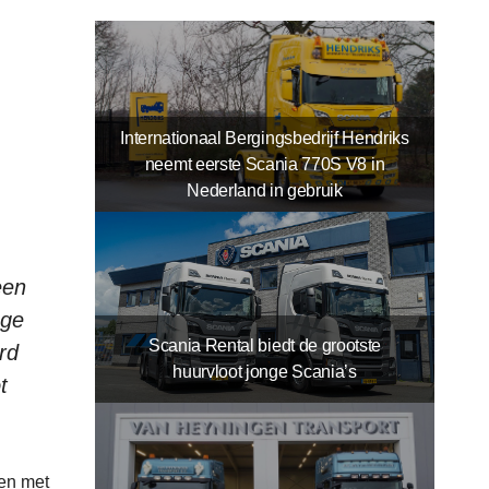
Internationaal Bergingsbedrijf Hendriks
neemt eerste Scania 770S V8 in
Nederland in gebruik
een
nge
Scania Rental biedt de grootste
rd
huurvloot jonge Scania’s
t
men met