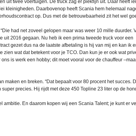
n uit twee voertuigen. De truck zag er piekfijn uit. Daar heeft 
lerlei kleinigheden. Daarbovenop heeft Scania hem helemaal na
erhoudscontract op. Dus met de betrouwbaarheid zit het wel go
“Die had net zoveel gelopen maar was weer 10 mille duurder. 
 die uit 2016 gegaan. Nu heb ik een prima tweede truck voor een
ract gezet dus na de laatste afbetaling is hij van mij en kan ik e
e zien wat dat betekent voor je TCO. Dan kun je er ook wat priv
 ons is werk een hobby; dit moet vooral voor de chauffeur –maa
an maken en breken. “Dat bepaalt voor 80 procent het succes. 
n super precies. Hij rijdt met deze 450 Topline 23 liter op de hon
eel ambitie. En daarom kopen wij een Scania Talent; je kunt er v