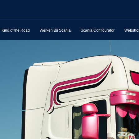
King of the Road
Werken Bij Scania
Scania Configurator
Websho