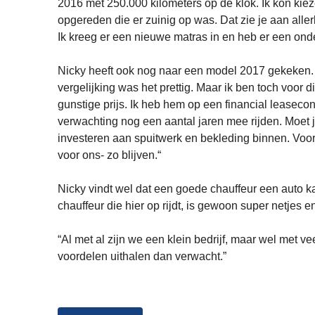
2016 met 250.000 kilometers op de klok. Ik kon kieze
opgereden die er zuinig op was. Dat zie je aan al
Ik kreeg er een nieuwe matras in en heb er een ond
Nicky heeft ook nog naar een model 2017 gekeken. 
vergelijking was het prettig. Maar ik ben toch voor
gunstige prijs. Ik heb hem op een financial leasecont
verwachting nog een aantal jaren mee rijden. Moet j
investeren aan spuitwerk en bekleding binnen. Voor
voor ons- zo blijven.“
Nicky vindt wel dat een goede chauffeur een auto k
chauffeur die hier op rijdt, is gewoon super netjes e
“Al met al zijn we een klein bedrijf, maar wel met v
voordelen uithalen dan verwacht.”