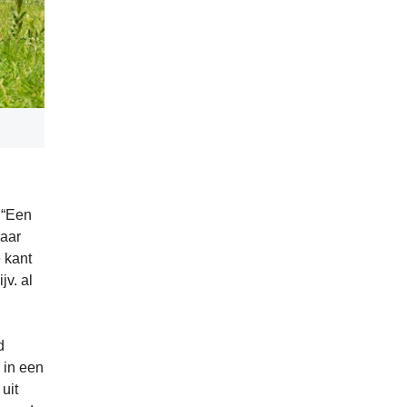
 “Een
jaar
 kant
jv. al
d
 in een
uit