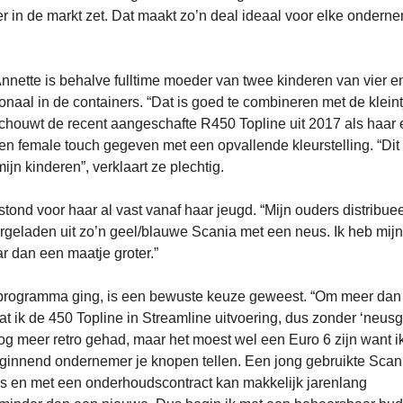
r in de markt zet. Dat maakt zo’n deal ideaal voor elke ondern
Annette is behalve fulltime moeder van twee kinderen van vier e
tionaal in de containers. “Dat is goed te combineren met de kleint
schouwt de recent aangeschafte R450 Topline uit 2017 als haar 
n female touch gegeven met een opvallende kleurstelling. “Dit i
jn kinderen”, verklaart ze plechtig.
stond voor haar al vast vanaf haar jeugd. “Mijn ouders distribue
geladen uit zo’n geel/blauwe Scania met een neus. Ik heb mijn
ar dan een maatje groter.”
ntprogramma ging, is een bewuste keuze geweest. “Om meer dan
at ik de 450 Topline in Streamline uitvoering, dus zonder ‘neusg
og meer retro gehad, maar het moest wel een Euro 6 zijn want ik
beginnend ondernemer je knopen tellen. Een jong gebruikte Scan
is en met een onderhoudscontract kan makkelijk jarenlang