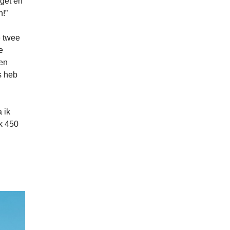
get én
n!”
e twee
e
een
s heb
 ik
k 450