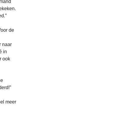
iemand
gekeken.
ed.”
Voor de
r naar
é in
r ook
De
derd!”
eel meer