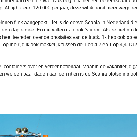
 minder dan een nieuwe. Dus begin ik met een beheersbaar bud
. Al rijd ik een 120.000 per jaar, deze wil ik nooit meer wegdoe
innen flink aangepakt. Het is de eerste Scania in Nederland di
 een dagje mee. En die willen dan ook ‘sturen’. Als ze niet op d
is heel tevreden over de prestaties van de truck. “Ik heb ook op 
pline rijd ik ook makkelijk tussen de 1 op 4,2 en 1 op 4,4. Du
l containers over en verder nationaal. Maar in de vakantietijd ga
en we een paar dagen aan een rit en is de Scania plotseling oo