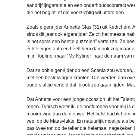
aandrijflijngarantie én een onderhoudscontract wee
die net begint, of die voorzichtig wil uitbreiden.
Zoals eigenrijder Annette Glas (31) uit Kedichem. 
sinds dit jaar ook eigenrijder. Ze zit het meeste na
is het soms een beetje puzzelen” vertelt ze. Ze be
échte eigen auto en heeft hem dan ook zeg maar ee
mijn Topliner maar ‘My Kyliner’ naar de naam van mi
Dat ze ooit eigenrijder op een Scania zou worden, 
met een bestelwagen kranten. Die werden dan over
ouders altijd verteld dat ik ook zou gaan rijden. Ma
Dat Annette voor een jonge occasion uit het Tale
reden. Typisch weer ik: de hoofdreden voor mij is d
mooier vind dan de nieuwe. Het liefst had ik hem n
veel op de Maasvlakte. En natuurlijk moet je als 
pas twee ton op de teller die helemaal nagekeken 