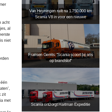
emer
Van Heyningen ruilt na 1.750.000 km
Scania V8 in voor een nieuwe
n acht
jes, al
eerste
s niet
Fransen Gerrits: “Scania scoort bij ons
erden
op brandstof”
 één
aten’,
 zit
ia met
Scania ontzorgt Hartman Expeditie