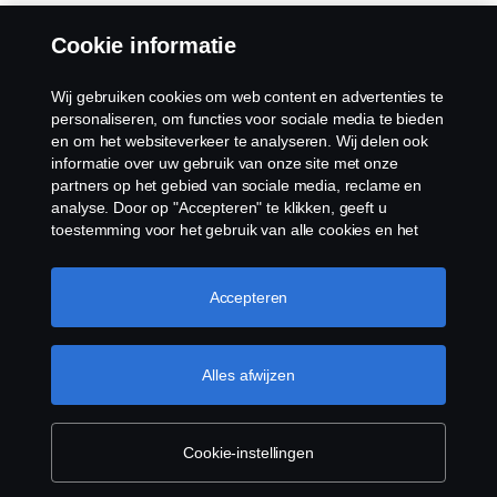
Cookie informatie
Wij gebruiken cookies om web content en advertenties te
personaliseren, om functies voor sociale media te bieden
en om het websiteverkeer te analyseren. Wij delen ook
informatie over uw gebruik van onze site met onze
partners op het gebied van sociale media, reclame en
analyse. Door op "Accepteren" te klikken, geeft u
toestemming voor het gebruik van alle cookies en het
delen van informatie. U kunt uw cookies ook beheren
door op "Cookie Instellingen" te klikken en de
categorieën te selecteren die u wilt accepteren. Voor een
Accepteren
meer gedetailleerde uitleg over hoe wij cookies
gebruiken, verwijzen wij u naar onze cookies pagina, die
u kunt vinden door op de link onder deze tekst te
Alles afwijzen
klikken.
Meer informatie over uw privacy
Cookie-instellingen