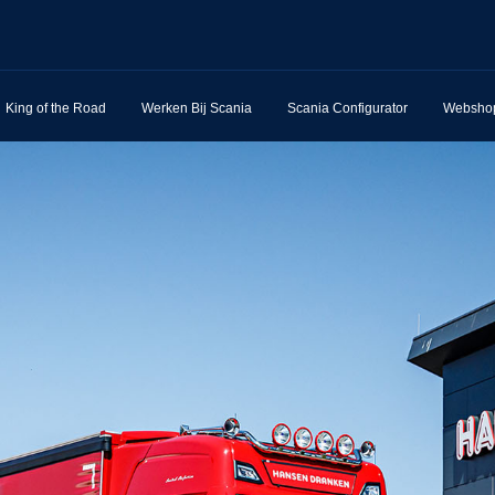
King of the Road
Werken Bij Scania
Scania Configurator
Websho