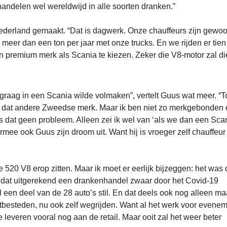
ndelen wel wereldwijd in alle soorten dranken.”
ederland gemaakt. “Dat is dagwerk. Onze chauffeurs zijn gewoo
eer dan een ton per jaar met onze trucks. En we rijden er tien t
 premium merk als Scania te kiezen. Zeker die V8-motor zal di
l graag in een Scania wilde volmaken”, vertelt Guus wat meer. “T
an dat andere Zweedse merk. Maar ik ben niet zo merkgebonden 
s dat geen probleem. Alleen zei ik wel van ‘als we dan een Sca
armee ook Guus zijn droom uit. Want hij is vroeger zelf chauffeur
 520 V8 erop zitten. Maar ik moet er eerlijk bijzeggen: het was
n dat uitgerekend een drankenhandel zwaar door het Covid-19
 een deel van de 28 auto’s stil. En dat deels ook nog alleen ma
tbesteden, nu ook zelf wegrijden. Want al het werk voor evene
leveren vooral nog aan de retail. Maar ooit zal het weer beter