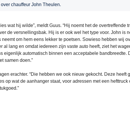
 over chauffeur John Theulen.
ies wat hij wilde”, meldt Guus. “Hij noemt het de overtreffende t
ver de versnellingsbak. Hij is er ook wel het type voor. John is 
is neemt om hem eens lekker te poetsen. Sowieso hebben wij o
 al lang en omdat iedereen zijn vaste auto heeft, ziet het wage
bij ons eigenlijk automatisch binnen een acceptabele bandbreedte. 
 het samen doen.”
gen erachter. “Die hebben we ook nieuw gekocht. Deze heeft 
lles op wat de aanhanger staat, voor adressen met een hefttruck 
stukgoed.”