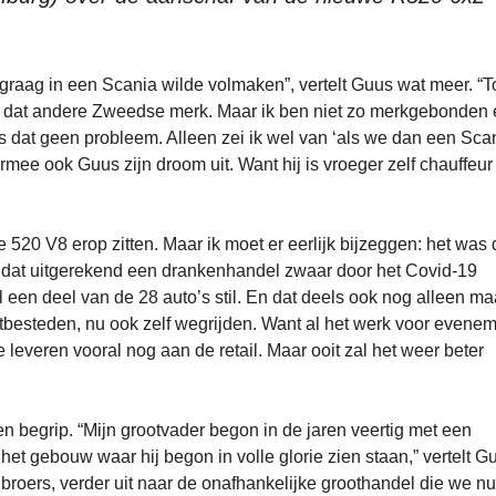
l graag in een Scania wilde volmaken”, vertelt Guus wat meer. “T
an dat andere Zweedse merk. Maar ik ben niet zo merkgebonden 
s dat geen probleem. Alleen zei ik wel van ‘als we dan een Sca
armee ook Guus zijn droom uit. Want hij is vroeger zelf chauffeur
 520 V8 erop zitten. Maar ik moet er eerlijk bijzeggen: het was
n dat uitgerekend een drankenhandel zwaar door het Covid-19
 een deel van de 28 auto’s stil. En dat deels ook nog alleen ma
tbesteden, nu ook zelf wegrijden. Want al het werk voor evene
leveren vooral nog aan de retail. Maar ooit zal het weer beter
en begrip. “Mijn grootvader begon in de jaren veertig met een
k het gebouw waar hij begon in volle glorie zien staan,” vertelt G
broers, verder uit naar de onafhankelijke groothandel die we nu 