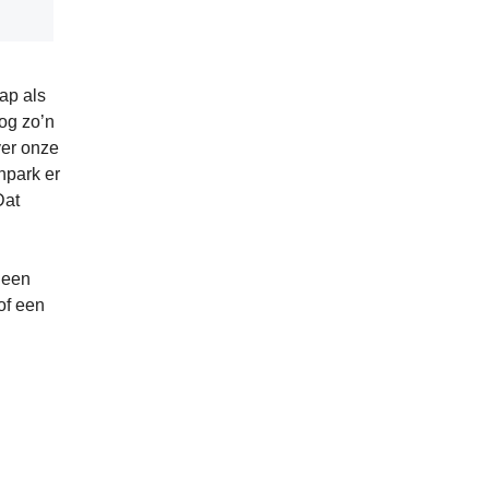
rap als
nog zo’n
ver onze
npark er
Dat
geen
of een