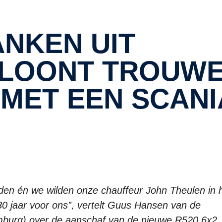
ELOONT TROUW
MET EEN SCANI
den én we wilden onze chauffeur John Theulen in 
30 jaar voor ons”, vertelt Guus Hansen van de
imburg) over de aanschaf van de nieuwe R520 6x2