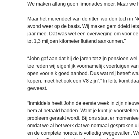
We maken allang geen limonades meer. Maar we ha
Maar het merendeel van de ritten worden toch in N
avond weer op de basis. Wij maken gemiddeld iets m
jaar mee. Dat was wel een overweging om voor een
tot 1,3 miljoen kilometer fluitend aankunnen.”
“John gaf aan dat hij de jaren tot zijn pensioen we
toe reden wij eigenlijk voornamelijk voertuigen v
open voor elk goed aanbod. Dus wat mij betreft wa
kopen, moet het ook een V8 zijn’.” In feite komt da
geweest.
“Inmiddels heeft John de eerste week in zijn nieuwe
hem al betaald hadden. Want je kunt je voorstelle
probleem geraakt wordt. Bij ons staat er momenteel
omdat we al het werk dat we normaal gesproken ui
en de complete horeca is volledig weggevallen. We 