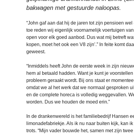
bakwagen met gestuurde naloopas.
“John gaf aan dat hij de jaren tot zijn pensioen we
toe reden wij eigenlijk voornamelijk voertuigen v
open voor elk goed aanbod. Dus wat mij betreft wa
kopen, moet het ook een V8 zijn’.” In feite komt da
geweest.
“Inmiddels heeft John de eerste week in zijn nieuwe
hem al betaald hadden. Want je kunt je voorstelle
probleem geraakt wordt. Bij ons staat er momenteel
omdat we al het werk dat we normaal gesproken ui
en de complete horeca is volledig weggevallen. We 
worden. Dus we houden de moed erin.”
In de drankenwereld is het familiebedrijf Hansen e
limonadefabriekje. Als ik nu naar buiten kijk, kan i
trots. “Mijn vader bouwde het, samen met zijn twee 