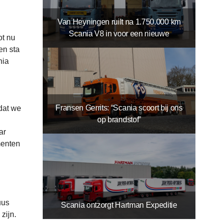
Van Heyningen ruilt na 1.750.000 km
Scania V8 in voor een nieuwe
ot nu
en sta
nia
Fransen Gerrits: “Scania scoort bij ons
 dat we
op brandstof”
ar
menten
uus
Scania ontzorgt Hartman Expeditie
zijn.