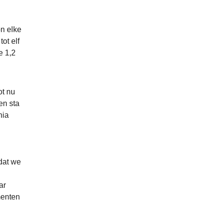
n elke
ot elf
e 1,2
ot nu
en sta
nia
 dat we
ar
menten