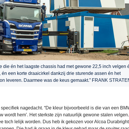
e die én het laagste chassis had met gewone 22,5 inch velgen 
 én een korte draaicirkel dankzij drie sturende assen én het
iek kon leveren. Daarmee was de keus gemaakt.” FRANK STRATE
 specifiek nagedacht. “De kleur bijvoorbeeld is die van een B
auw wordt hem’. Het sterkste zijn natuurlijk gewone stalen velgen
wee toch lelijk worden. Dus heb ik gekozen voor Alcoa Durabright
kappen. Die had ik graag in de kleur gehad maar de spuiter raa