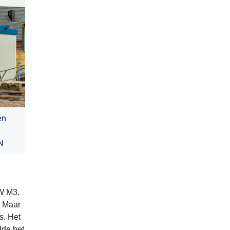
én
N
MW M3.
. Maar
s. Het
dde het