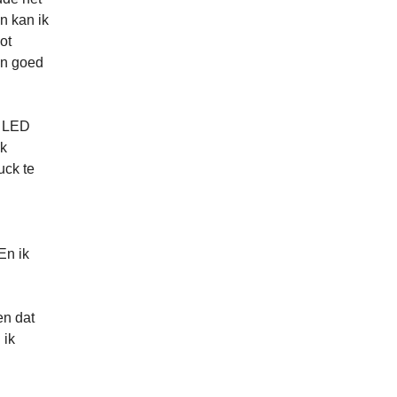
an kan ik
ot
on goed
e LED
ik
uck te
En ik
en dat
 ik