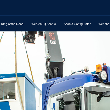
King of the Road
Werken Bij Scania
Scania Configurator
Websho