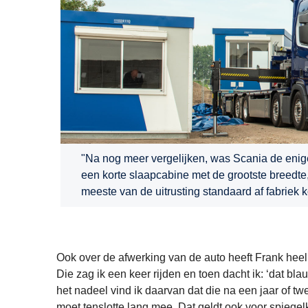
"Na nog meer vergelijken, was Scania de enig
een korte slaapcabine met de grootste breedte,
meeste van de uitrusting standaard af fabr
Ook over de afwerking van de auto heeft Frank heel
Die zag ik een keer rijden en toen dacht ik: ‘dat bl
het nadeel vind ik daarvan dat die na een jaar of t
moet tenslotte lang mee. Dat geldt ook voor spiegel