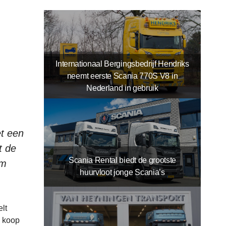
Internationaal Bergingsbedrijf Hendriks
neemt eerste Scania 770S V8 in
Nederland in gebruik
et een
t de
Scania Rental biedt de grootste
am
huurvloot jonge Scania’s
lt
e koop