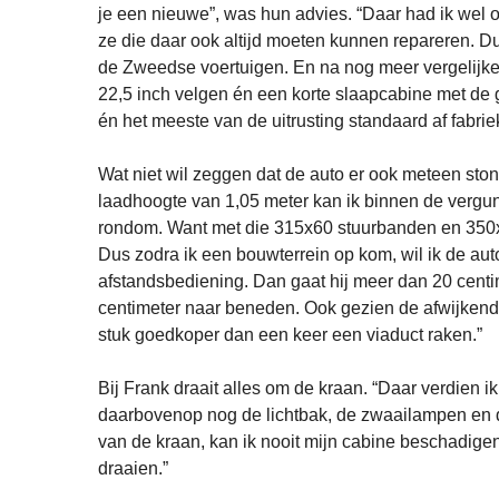
je een nieuwe”, was hun advies. “Daar had ik wel ore
ze die daar ook altijd moeten kunnen repareren. Du
de Zweedse voertuigen. En na nog meer vergelijke
22,5 inch velgen én een korte slaapcabine met de g
én het meeste van de uitrusting standaard af fabr
Wat niet wil zeggen dat de auto er ook meteen ston
laadhoogte van 1,05 meter kan ik binnen de vergunn
rondom. Want met die 315x60 stuurbanden en 350x50
Dus zodra ik een bouwterrein op kom, wil ik de a
afstandsbediening. Dan gaat hij meer dan 20 centi
centimeter naar beneden. Ook gezien de afwijkende
stuk goedkoper dan een keer een viaduct raken.”
Bij Frank draait alles om de kraan. “Daar verdien 
daarbovenop nog de lichtbak, de zwaailampen en de
van de kraan, kan ik nooit mijn cabine beschadigen 
draaien.”