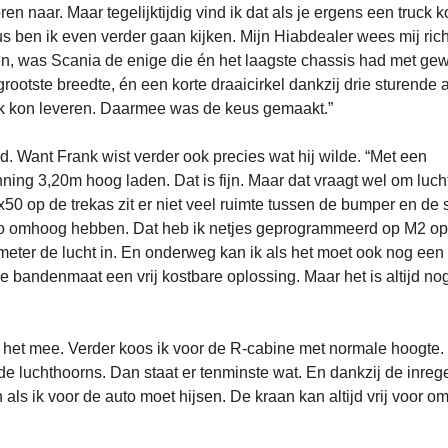
n naar. Maar tegelijktijdig vind ik dat als je ergens een truck k
s ben ik even verder gaan kijken. Mijn Hiabdealer wees mij rich
n, was Scania de enige die én het laagste chassis had met ge
rootste breedte, én een korte draaicirkel dankzij drie sturende
iek kon leveren. Daarmee was de keus gemaakt.”
d. Want Frank wist verder ook precies wat hij wilde. “Met een
ing 3,20m hoog laden. Dat is fijn. Maar dat vraagt wel om luch
 op de trekas zit er niet veel ruimte tussen de bumper en de s
uto omhoog hebben. Dat heb ik netjes geprogrammeerd op M2 op
meter de lucht in. En onderweg kan ik als het moet ook nog een
 bandenmaat een vrij kostbare oplossing. Maar het is altijd no
ik het mee. Verder koos ik voor de R-cabine met normale hoogte.
 luchthoorns. Dan staat er tenminste wat. En dankzij de inreg
als ik voor de auto moet hijsen. De kraan kan altijd vrij voor o