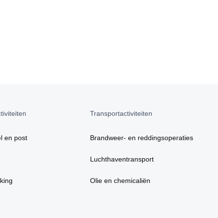
iviteiten
Transportactiviteiten
l en post
Brandweer- en reddingsoperaties
Luchthaventransport
king
Olie en chemicaliën