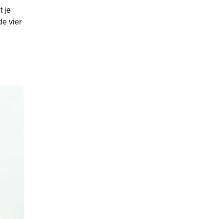
t je
de vier