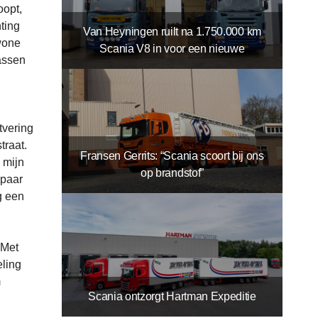
oopt,
ting
Van Heyningen ruilt na 1.750.000 km
wone
Scania V8 in voor een nieuwe
 assen
tvering
traat.
Fransen Gerrits: “Scania scoort bij ons
 mijn
op brandstof”
 paar
g een
 Met
eling
m
Scania ontzorgt Hartman Expeditie