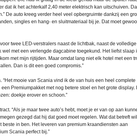
der dat ik het achterkalf 2,40 meter elektrisch kan uitschuiven. D
” De auto kreeg verder heel veel opbergruimte dankzij een gro
anden, singles en hang- en sluitmateriaal bij je. Dat moet gewo
voor twee LED-verstralers naast de lichtbak, naast de volledig
ok wel met een verlengde dagcabine toegekund. Het liefst slaap 
kom met mijn rijtijden. Maar omdat lang niet elk hotel met een tr
vallen. Dan is dit een goed compromis.”
n. “Het mooie van Scania vind ik de van huis een heel complete
is een Premiumpakket met nog betere stoel en het grote display. 
en: doekje erover en schoon.”
tract. “Als je maar twee auto’s hebt, moet je er van op aan kunn
ijmegen gezegd dat hij dat goed moet regelen. Wat dat betreft wil
et beste in ben. Het leveren van premium kraandiensten aan
um Scania perfect bij.”