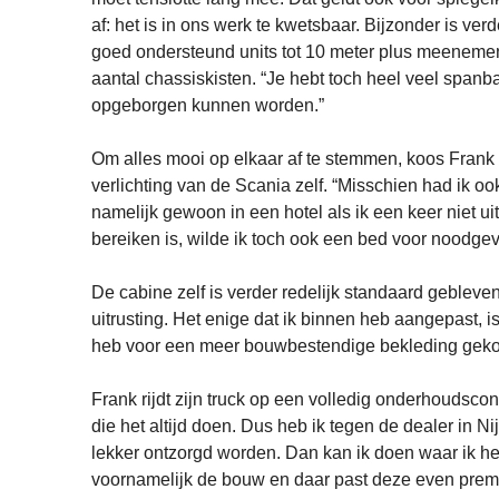
af: het is in ons werk te kwetsbaar. Bijzonder is ver
goed ondersteund units tot 10 meter plus meenemen.
aantal chassiskisten. “Je hebt toch heel veel spanb
opgeborgen kunnen worden.”
Om alles mooi op elkaar af te stemmen, koos Frank 
verlichting van de Scania zelf. “Misschien had ik o
namelijk gewoon in een hotel als ik een keer niet uit
bereiken is, wilde ik toch ook een bed voor noodge
De cabine zelf is verder redelijk standaard gebleve
uitrusting. Het enige dat ik binnen heb aangepast, 
heb voor een meer bouwbestendige bekleding gekoz
Frank rijdt zijn truck op een volledig onderhoudscon
die het altijd doen. Dus heb ik tegen de dealer in N
lekker ontzorgd worden. Dan kan ik doen waar ik h
voornamelijk de bouw en daar past deze even premi