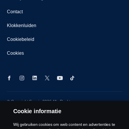
Contact
Klokkenluiden
Cookiebeleid
Cookies
© Copyright Scania 2026 Alle Rechten
Voorbehouden. Scania Nederland B.V. Postbus
Cookie informatie
9598 4801 LN, Spinveld 57, 4815 HV Breda / T +31
(0)76-5254 000 KvK-nummer: 27136821
Wij gebruiken cookies om web content en advertenties te