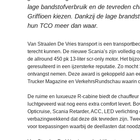
lage bandstofverbruik en de tevreden 
Griffioen kiezen. Dankzij de lage brand
hun TCO meer dan waar.
Van Straalen De Vries transport is een transportbed
terecht kunnen. De nieuwe Scania’s zijn volledig o
de allround 450 pk 13-liter scr-only motor. Het bij
geresulteerd in een ijzersterke reputatie. Zo mocht 
ontvangst nemen. Deze award is gekoppeld aan een
Trucker Magazine en VerkehrsRundschau waarin de 
De ruime en luxueuze R-cabine biedt de chauffeur
luchtgeveerd wat nog eens extra comfort levert. B
Opticruise, Scania Retarder, ACC, LED verlichting e
verbazingwekkend dat deze dik tevreden zijn. Twee
voor toepassingen waarbij de deellasten dat nood