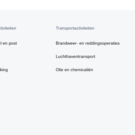
iviteiten
Transportactiviteiten
l en post
Brandweer- en reddingsoperaties
Luchthaventransport
king
Olie en chemicaliën