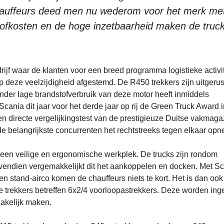
chauffeurs deed men nu wederom voor het merk me
stofkosten en de hoge inzetbaarheid maken de truc
rijf waar de klanten voor een breed programma logistieke activi
p deze veelzijdigheid afgestemd. De R450 trekkers zijn uitgerus
zonder lage brandstofverbruik van deze motor heeft inmiddels
Scania dit jaar voor het derde jaar op rij de Green Truck Award 
 directe vergelijkingstest van de prestigieuze Duitse vakmaga
belangrijkste concurrenten het rechtstreeks tegen elkaar op
 een veilige en ergonomische werkplek. De trucks zijn rondom
ovendien vergemakkelijkt dit het aankoppelen en docken. Met S
n stand-airco komen de chauffeurs niets te kort. Het is dan ook 
 trekkers betreffen 6x2/4 voorloopastrekkers. Deze worden ing
zakelijk maken.