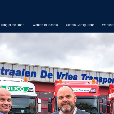
King of the Road
Werken Bij Scania
Scania Configurator
Websho