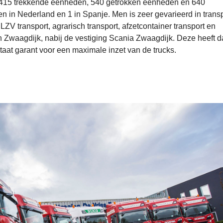
n 415 trekkende eenheden, 540 getrokken eenheden en 640
en in Nederland en 1 in Spanje. Men is zeer gevarieerd in transp
 LZV transport, agrarisch transport, afzetcontainer transport en
in Zwaagdijk, nabij de vestiging Scania Zwaagdijk. Deze heeft 
taat garant voor een maximale inzet van de trucks.