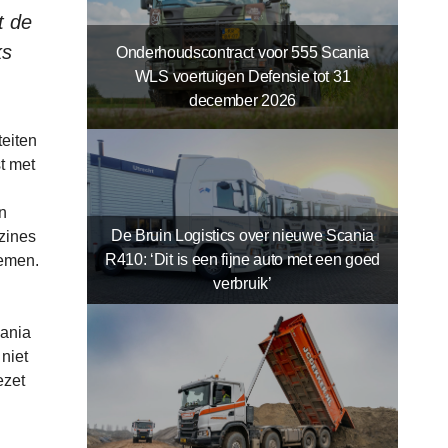
t de
ks
Onderhoudscontract voor 555 Scania
WLS voertuigen Defensie tot 31
december 2026
teiten
t met
in
De Bruin Logistics over nieuwe Scania
zines
R410: ‘Dit is een fijne auto met een goed
nemen.
verbruik’
cania
niet
ezet