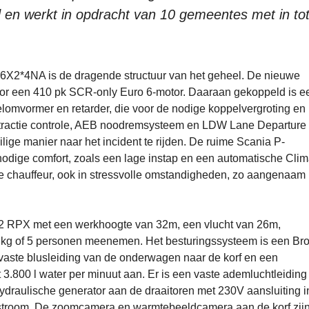
d en werkt in opdracht van 10 gemeentes met in to
6X2*4NA is de dragende structuur van het geheel. De nieuwe
 een 410 pk SCR-only Euro 6-motor. Daaraan gekoppeld is e
lomvormer en retarder, die voor de nodige koppelvergroting en
, tractie controle, AEB noodremsysteem en LDW Lane Departure
ige manier naar het incident te rijden. De ruime Scania P-
nodige comfort, zoals een lage instap en een automatische Clim
e chauffeur, ook in stressvolle omstandigheden, zo aangenaam
32 RPX met een werkhoogte van 32m, een vlucht van 26m,
0 kg of 5 personen meenemen. Het besturingssysteem is een Br
 vaste blusleiding van de onderwagen naar de korf en een
 3.800 l water per minuut aan. Er is een vaste ademluchtleiding
hydraulische generator aan de draaitoren met 230V aansluiting i
an stroom. De zoomcamera en warmtebeeldcamera aan de korf zij