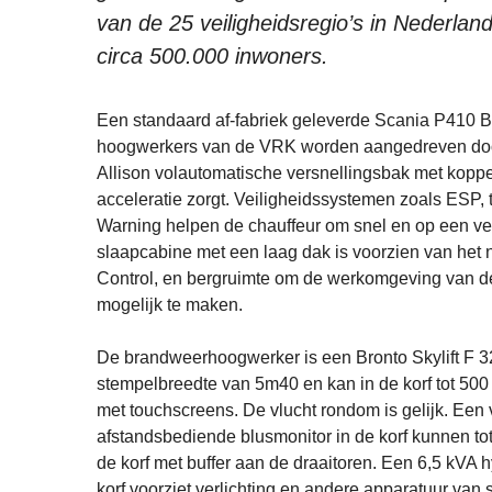
van de 25 veiligheidsregio’s in Nederlan
circa 500.000 inwoners.
Een standaard af-fabriek geleverde Scania P410 B
hoogwerkers van de VRK worden aangedreven door
Allison volautomatische versnellingsbak met koppe
acceleratie zorgt. Veiligheidssystemen zoals ESP
Warning helpen de chauffeur om snel en op een veil
slaapcabine met een laag dak is voorzien van het 
Control, en bergruimte om de werkomgeving van d
mogelijk te maken.
De brandweerhoogwerker is een Bronto Skylift F 
stempelbreedte van 5m40 en kan in de korf tot 50
met touchscreens. De vlucht rondom is gelijk. Een
afstandsbediende blusmonitor in de korf kunnen tot
de korf met buffer aan de draaitoren. Een 6,5 kVA 
korf voorziet verlichting en andere apparatuur v