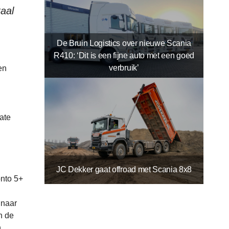
taal
De Bruin Logistics over nieuwe Scania
R410: ‘Dit is een fijne auto met een goed
verbruik’
en
ate
JC Dekker gaat offroad met Scania 8x8
onto 5+
 naar
n de
n