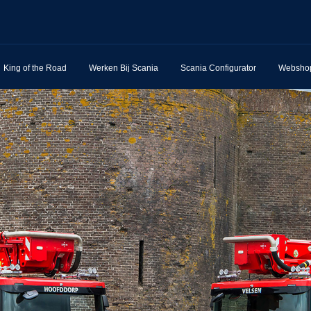
King of the Road
Werken Bij Scania
Scania Configurator
Websho