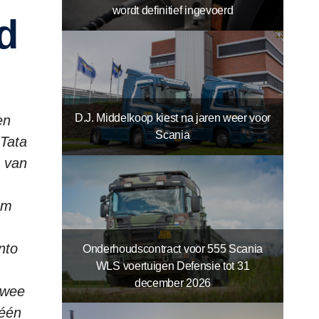
wordt definitief ingevoerd
d
D.J. Middelkoop kiest na jaren weer voor
en
Scania
Tata
n van
am
nto
Onderhoudscontract voor 555 Scania
WLS voertuigen Defensie tot 31
december 2026
twee
 één