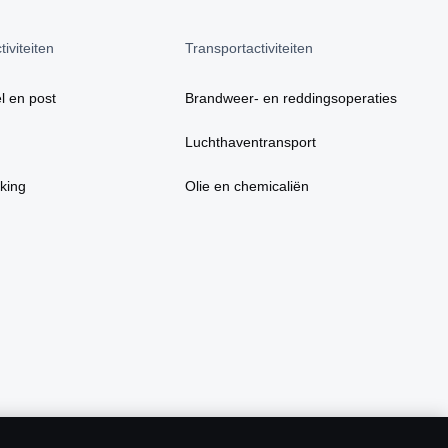
iviteiten
Transportactiviteiten
l en post
Brandweer- en reddingsoperaties
Luchthaventransport
king
Olie en chemicaliën