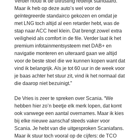
Verder houd ik de uitrusting redelijk standaard.
Maar ik heb op deze auto’s wel voor de
geïntegreerde standairco gekozen en omdat je
met LNG toch altijd al een retarder hebt, was de
stap naar ACC heel klein. Dat brengt zowel extra
veiligheid als comfort in de file. Verder laat ik het
premium infotainmentsysteem met DAB+ en
navigatie monteren en uiteraard gaan we altijd
voor de beste stoel die we kunnen kopen want dat
vind ik belangrijk. Als je tot 60 uur in de week voor
je baas achter het stuur zit, vind ik het normaal dat
die daarop niet bezuinigt.”
De Vries is zeer te spreken over Scania. “We
hebben hier zo’n beetje elk merk lopen, dat komt
ook vanwege een aantal overnames. Maar ik kies
bij elke nieuwe aanschaf steeds vaker voor
Scania. Je hebt van die uitgesproken Scaniafans.
Maar ik stuur toch vooral op de cijfers: de TCO