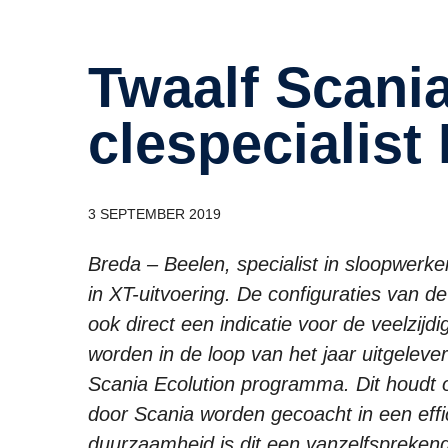
Twaalf Scania’s XT voor re­cy­
clespe­ci­a­lis
3 SEPTEMBER 2019
Breda – Beelen, specialist in sloopwerke
in XT-uitvoering. De configuraties van de
ook direct een indicatie voor de veelzijd
worden in de loop van het jaar uitgelev
Scania Ecolution programma. Dit houdt o
door Scania worden gecoacht in een efficiën
duurzaamheid is dit een vanzelfspreken