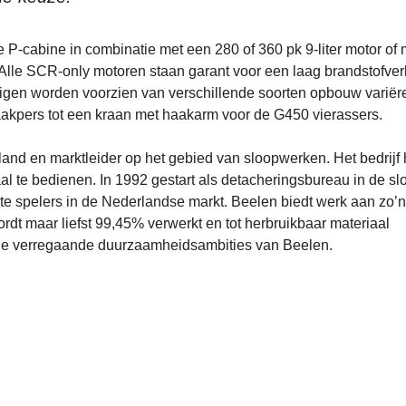
P-cabine in combinatie met een 280 of 360 pk 9-liter motor of 
 Alle SCR-only motoren staan garant voor een laag brandstofver
igen worden voorzien van verschillende soorten opbouw variër
aakpers tot een kraan met haakarm voor de G450 vierassers.
and en marktleider op het gebied van sloopwerken. Het bedrijf 
al te bedienen. In 1992 gestart als detacheringsbureau in de sl
ste spelers in de Nederlandse markt. Beelen biedt werk aan zo’
dt maar liefst 99,45% verwerkt en tot herbruikbaar materiaal
t de verregaande duurzaamheidsambities van Beelen.