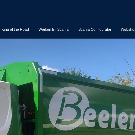
King of the Road
Werken Bij Scania
Scania Configurator
Websho