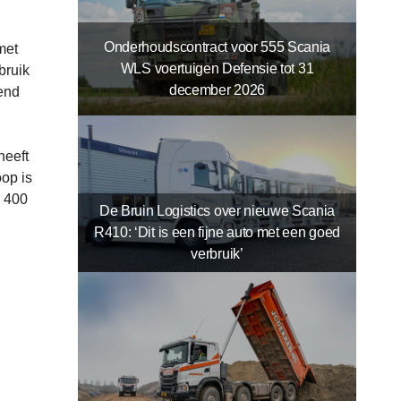
Onderhoudscontract voor 555 Scania
met
WLS voertuigen Defensie tot 31
bruik
december 2026
end
heeft
oop is
n 400
De Bruin Logistics over nieuwe Scania
R410: ‘Dit is een fijne auto met een goed
verbruik’