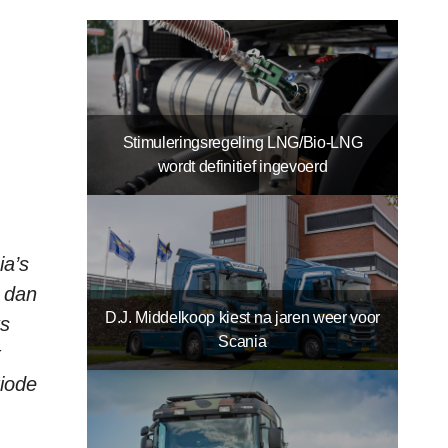
Stimuleringsregeling LNG/Bio-LNG
wordt definitief ingevoerd
ia’s
n dan
D.J. Middelkoop kiest na jaren weer voor
ks
Scania
t
riode