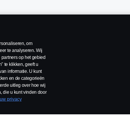
rsonaliseren, om
eer te analyseren. Wij
 partners op het gebied
 te klikken, geeft u
van informatie. U kunt
ikken en de categorieën
erklaring
Contact
Klokkenluiden
Cookiebeleid
Cookies
erde uitleg over hoe wij
, die u kunt vinden door
 uw privacy
rland B.V. Postbus 9598 4801 LN, Spinveld 57, 4815 HV Breda / T +31 