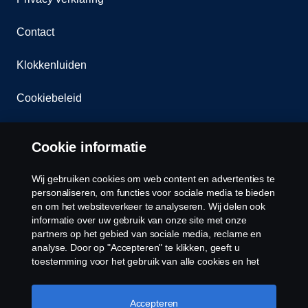
Contact
Klokkenluiden
Cookiebeleid
Cookies
Cookie informatie
Wij gebruiken cookies om web content en advertenties te
personaliseren, om functies voor sociale media te bieden
en om het websiteverkeer te analyseren. Wij delen ook
informatie over uw gebruik van onze site met onze
partners op het gebied van sociale media, reclame en
© Copyright Scania 2026 Alle Rechten
analyse. Door op "Accepteren" te klikken, geeft u
Voorbehouden. Scania Nederland B.V. Postbus
toestemming voor het gebruik van alle cookies en het
9598 4801 LN, Spinveld 57, 4815 HV Breda / T +31
delen van informatie. U kunt uw cookies ook beheren
door op "Cookie Instellingen" te klikken en de
(0)76-5254 000 KvK-nummer: 27136821
categorieën te selecteren die u wilt accepteren. Voor een
Accepteren