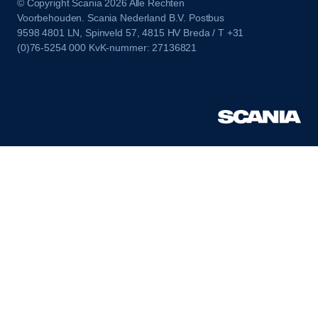
© Copyright Scania 2026 Alle Rechten
Voorbehouden. Scania Nederland B.V. Postbus
9598 4801 LN, Spinveld 57, 4815 HV Breda / T +31
(0)76-5254 000 KvK-nummer: 27136821