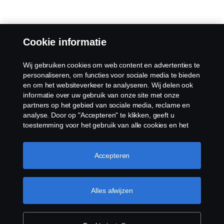
Cookie informatie
Wij gebruiken cookies om web content en advertenties te
personaliseren, om functies voor sociale media te bieden
en om het websiteverkeer te analyseren. Wij delen ook
informatie over uw gebruik van onze site met onze
partners op het gebied van sociale media, reclame en
analyse. Door op "Accepteren" te klikken, geeft u
toestemming voor het gebruik van alle cookies en het
delen van informatie. U kunt uw cookies ook beheren
door op "Cookie Instellingen" te klikken en de
categorieën te selecteren die u wilt accepteren. Voor een
Accepteren
meer gedetailleerde uitleg over hoe wij cookies
gebruiken, verwijzen wij u naar onze cookies pagina, die
u kunt vinden door op de link onder deze tekst te
Alles afwijzen
klikken.
Meer informatie over uw privacy