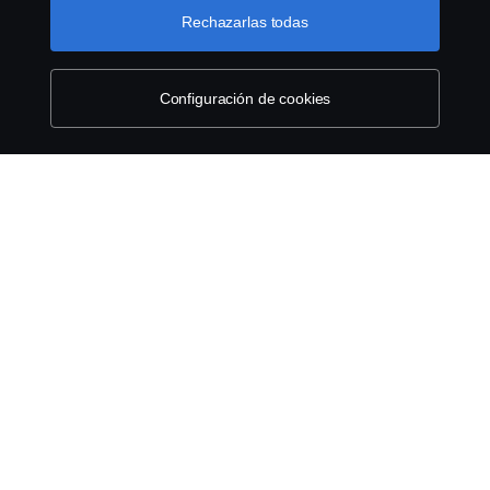
encontrar haciendo clic en el enlace debajo de este
Rechazarlas todas
texto.
Más información
Código de conducta a proveedores
Configuración de cookies
Aviso legal
Aviso de Privacidad Integral
Declaración de privacidad
Cookies
Contáctanos
Denuncia de irregularidades
Cookie settings