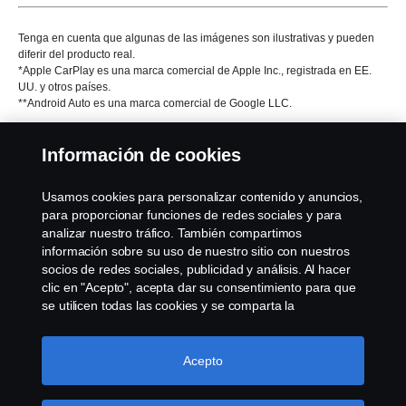
Tenga en cuenta que algunas de las imágenes son ilustrativas y pueden
diferir del producto real.
*Apple CarPlay es una marca comercial de Apple Inc., registrada en EE.
UU. y otros países.
**Android Auto es una marca comercial de Google LLC.
Información de cookies
Productos
Usamos cookies para personalizar contenido y anuncios,
para proporcionar funciones de redes sociales y para
analizar nuestro tráfico. También compartimos
Servicios
información sobre su uso de nuestro sitio con nuestros
socios de redes sociales, publicidad y análisis. Al hacer
clic en "Acepto", acepta dar su consentimiento para que
Sobre Scania
se utilicen todas las cookies y se comparta la
información. También puede administrar sus cookies
haciendo clic en "Configuración de cookies" y
seleccionando las categorías que desea aceptar. Para
Acepto
Scania in Your Region:
México
obtener una explicación más detallada de cómo usamos
las cookies, visite nuestra sección de cookies, que puede