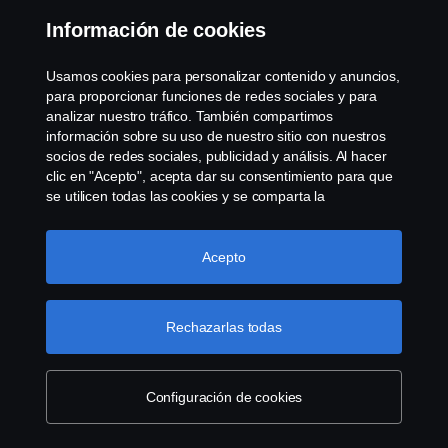
Información de cookies
Usamos cookies para personalizar contenido y anuncios,
para proporcionar funciones de redes sociales y para
analizar nuestro tráfico. También compartimos
información sobre su uso de nuestro sitio con nuestros
Bienvenido al futuro del transporte
socios de redes sociales, publicidad y análisis. Al hacer
clic en "Acepto", acepta dar su consentimiento para que
se utilicen todas las cookies y se comparta la
información. También puede administrar sus cookies
haciendo clic en "Configuración de cookies" y
El mundo se enfrenta a desafíos sin
seleccionando las categorías que desea aceptar. Para
Acepto
obtener una explicación más detallada de cómo usamos
precedentes, desde el cambio climático, la
las cookies, visite nuestra sección de cookies, que puede
contaminación ambiental y la inestabilidad
encontrar haciendo clic en el enlace debajo de este
Rechazarlas todas
texto.
Más información
económica hasta las crisis de salud y la
desigualdad.
Configuración de cookies
Con la movilidad urbana, se puede promulgar