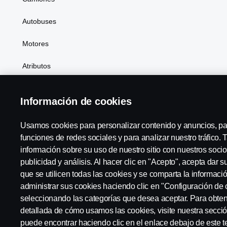
Autobuses
Motores
Atributos
Información de cookies
Scania in Your Region:
México
Usamos cookies para personalizar contenido y anuncios, pa
funciones de redes sociales y para analizar nuestro tráfico
información sobre su uso de nuestro sitio con nuestros socio
publicidad y análisis. Al hacer clic en "Acepto", acepta dar 
Código de conducta a proveedores
Aviso legal
Aviso de 
que se utilicen todas las cookies y se comparta la informac
administrar sus cookies haciendo clic en "Configuración de 
seleccionando las categorías que desea aceptar. Para obte
detallada de cómo usamos las cookies, visite nuestra secci
puede encontrar haciendo clic en el enlace debajo de este t