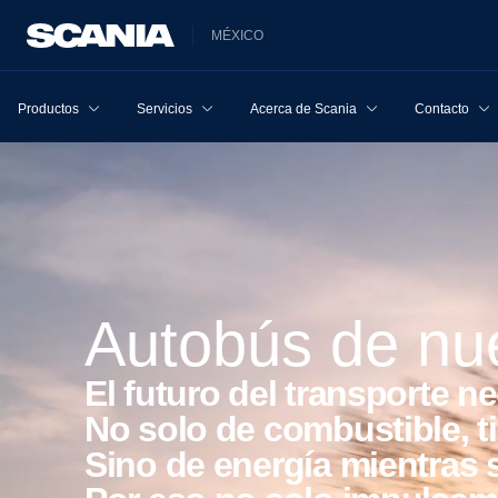
MÉXICO
Productos
Servicios
Acerca de Scania
Contacto
Autobús de n
El futuro del transporte 
No solo de combustible, 
Sino de energía mientras 