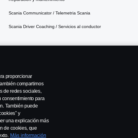
Scania Communicator / Telemetria Scania
Scania Driver Coaching / Servicios al conductor
ra proporcionar
. También compartimos
s de redes sociales,
su consentimiento para
Privacidad Integral
Declaración de privacidad
Cookies
Contá
ión. También puede
cookies" y
ner una explicación más
ón de cookies, que
exto.
Más información