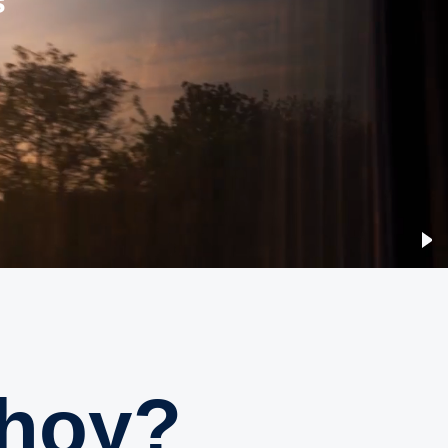
s
 hoy?