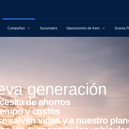
Campañas
Sucursales
Operaciones de transporte
Scania F
ueva generación
necesita de ahorros
tiempo y costos
se salvan vidas y a nuestro plan