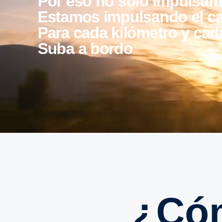
Por eso no solo impulsam
Estamos impulsando el c
Para cada kilómetro y cad
Suba a bordo
¿C