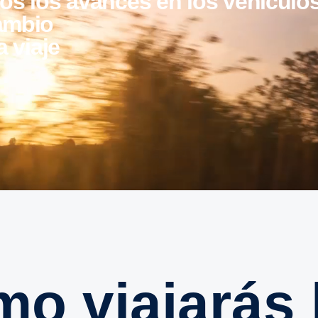
os los avances en los vehículo
ambio
a viaje
ómo viajarás