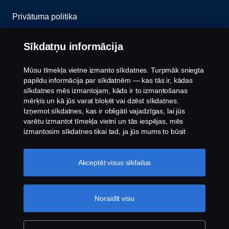
Privātuma politika
Sazinies ar mums
Sīkdatņu informācija
Trauksmes celšana
Mūsu tīmekļa vietne izmanto sīkdatnes. Turpmāk sniegta
papildu informācija par sīkdatnēm — kas tās ir, kādas
Sīkfailu politika
sīkdatnes mēs izmantojam, kāds ir to izmantošanas
mērķis un kā jūs varat bloķēt vai dzēst sīkdatnes.
Izņemot sīkdatnes, kas ir obligāti vajadzīgas, lai jūs
Sīkdatņu iestatījumi
varētu izmantot tīmekļa vietni un tās iespējas, mēs
izmantosim sīkdatnes tikai tad, ja jūs mums to būsit
atļāvis.
Sīkdatņu iestatījumi
Akceptēt visus sīkfailus
Noraidīt visu
© Autortiesības Scania 2026. Visas tiesības
aizsargātas. Scania Latvia, Tīraines iela 13, Rīga,
Latvija, Tel: +371 6 7066600.