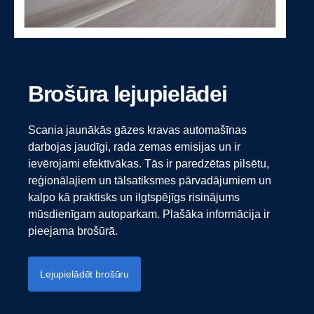
Brošūra lejupielādei
Scania jaunākās gāzes kravas automašīnas
darbojas jaudīgi, rada zemas emisijas un ir
ievērojami efektīvākas. Tās ir paredzētas pilsētu,
reģionālajiem un tālsatiksmes pārvadājumiem un
kalpo kā praktisks un ilgtspējīgs risinājums
mūsdienīgam autoparkam. Plašāka informācija ir
pieejama brošūrā.
Lejupielādēt brošūru