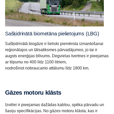
Sašķidrinātā biometāna pielietojums (LBG)
Sašķidrinātā biogāze ir lieliski piemērota izmantošanai
reģionālajos un tālsatiksmes pārvadājumos, jo tai ir
augsts enerģijas blīvums. Degvielas tvertnes ir pieejamas
ar tilpumu no 400 līdz 1100 litriem,
nodrošinot nobraucamo attālumu līdz 1800 km.
Gāzes motoru klāsts
Izvēlei ir pieejamas dažādas kabīņu, spēka pārvadu un
šasiju specifikācijas. No gāzes motoru klāsta, kas ir