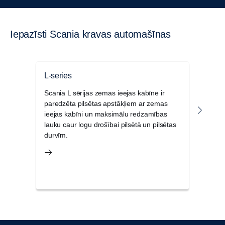
Iepazīsti Scania kravas automašīnas
L-series
P sē
Scania L sērijas zemas ieejas kabīne ir
Scan
paredzēta pilsētas apstākļiem ar zemas
kabīņ
ieejas kabīni un maksimālu redzamības
un re
lauku caur logu drošībai pilsētā un pilsētas
tās 
durvīm.
apst