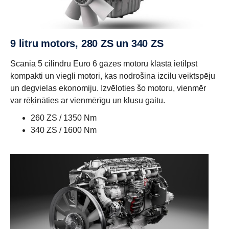
9 litru motors, 280 ZS un 340 ZS
Scania 5 cilindru Euro 6 gāzes motoru klāstā ietilpst
kompakti un viegli motori, kas nodrošina izcilu veiktspēju
un degvielas ekonomiju. Izvēloties šo motoru, vienmēr
var rēķināties ar vienmērīgu un klusu gaitu.
260 ZS / 1350 Nm
340 ZS / 1600 Nm