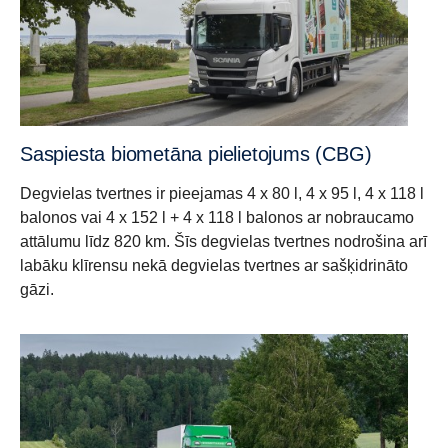
Saspiesta biometāna pielietojums (CBG)
Degvielas tvertnes ir pieejamas 4 x 80 l, 4 x 95 l, 4 x 118 l
balonos vai 4 x 152 l + 4 x 118 l balonos ar nobraucamo
attālumu līdz 820 km. Šīs degvielas tvertnes nodrošina arī
labāku klīrensu nekā degvielas tvertnes ar sašķidrināto
gāzi.