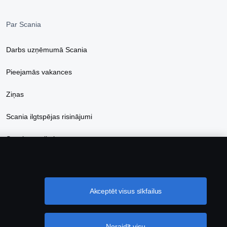
Par Scania
Darbs uzņēmumā Scania
Pieejamās vakances
Ziņas
Scania ilgtspējas risinājumi
Scania e-veikals
Akceptēt visus sīkfailus
Noraidīt visu