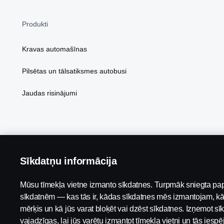
Produkti
Kravas automašīnas
Pilsētas un tālsatiksmes autobusi
Jaudas risinājumi
Sīkdatņu informācija
Mūsu tīmekļa vietne izmanto sīkdatnes. Turpmāk sniegta pap
sīkdatnēm — kas tās ir, kādas sīkdatnes mēs izmantojam, kā
mērķis un kā jūs varat bloķēt vai dzēst sīkdatnes. Izņemot sīk
vajadzīgas, lai jūs varētu izmantot tīmekļa vietni un tās ies