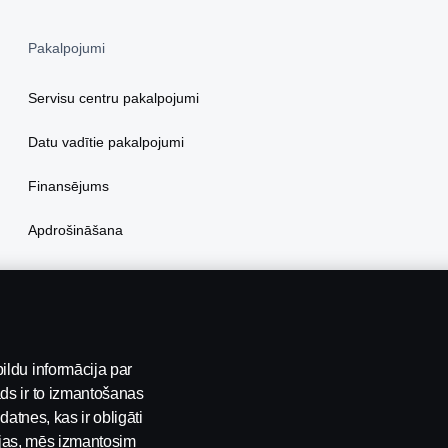
Pakalpojumi
Servisu centru pakalpojumi
Datu vadītie pakalpojumi
Finansējums
Apdrošināšana
ildu informācija par
ds ir to izmantošanas
datnes, kas ir obligāti
pējas, mēs izmantosim