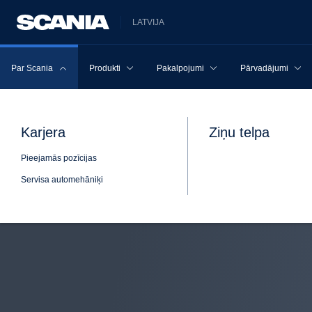
LATVIJA
Par Scania
Produkti
Pakalpojumi
Pārvadājumi
Karjera
Ziņu telpa
Pieejamās pozīcijas
Servisa automehāniķi