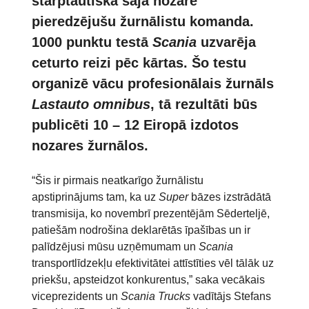
starptautiska šajā nozarē
pieredzējušu žurnālistu komanda.
1000 punktu testā
Scania
uzvarēja
ceturto reizi pēc kārtas. Šo testu
organizē vācu profesionālais žurnāls
Lastauto omnibus
, tā rezultāti būs
publicēti 10 – 12 Eiropā izdotos
nozares žurnālos.
“Šis ir pirmais neatkarīgo žurnālistu
apstiprinājums tam, ka uz
Super
bāzes izstrādātā
transmisija, ko novembrī prezentējām Sēderteljē,
patiešām nodrošina deklarētās īpašības un ir
palīdzējusi mūsu uzņēmumam un
Scania
transportlīdzekļu efektivitātei attīstīties vēl tālāk uz
priekšu, apsteidzot konkurentus,” saka vecākais
viceprezidents un
Scania Trucks
vadītājs Stefans