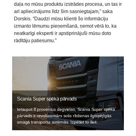
daļa no mūsu produktu izstrādes procesa, un tas ir
arī apliecinājums līdz šim sasniegtajam,” saka
Dorskis. “Daudzi mūsu klienti šo informāciju
izmanto lēmumu pieņemšanā, ņemot vērā to, ka
neatkarīgi eksperti ir apstiprinājuši mūsu doto
rādītāju patiesumu.”
Scania Super spēka pārvads
Ietaupot 8 procentus degvielas, Scania Super spēka
pārvads ir revolucionārs solis rītdienas ilgtspējīgās
smagā transporta sistēmās. Izpētiet to šeit.