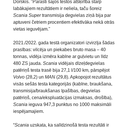
Dorskis. "Parasti šajos testos atšķirība starp
labākajiem rezultātiem ir neliela, taču šoreiz
Scania Super
transmisija degvielas ziņā bija par
aptuveni četriem procentiem efektīvāka nekā otrās
vietas ieguvējam."
2021./2022. gada testā organizatori izvirzīja šādas
prasības: vilcēja un piekabes bruto masa – 40
tonnas, vidēja izmēra kabīne ar guļvietu un līdz
480 ZS jauda.
Scania
vidējais dīzeļdegvielas
patēriņš testa trasē bija 27,1 l/100 km, pārspējot
Volvo
(28,2) un
MAN
(29,8). Apkopojot rezultātus
visās sešās testa kategorijās (kabīne, braukšana,
transmisija/braukšanas īpašības, degvielas
patēriņš, cena/ekspluatācijas izmaksas, drošība),
Scania
ieguva 947,3 punktus no 1000 maksimāli
iespējamajiem.
“
Scania
uzskata, ka salīdzinošā testa rezultāti ir