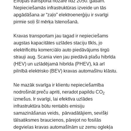
Eiropas transporta nozarē līdz 2050. gadam.
Nepieciešamās infrastruktūras izveide un tās
apgādāšana ar “zaļo” elektroenerģiju ir svarīgi
pirmie soļi šī mērķa īstenošanā.
Kravas transportam jau tagad ir nepieciešams
augstas kapacitātes uzlādes staciju tīkls, jo
elektrificētu komerciālo auto piedāvājums tirgū
strauji aug. Scania vien jau piedāvā plašu hibrīda
(HEV) un uzlādējamā hibrīda (PHEV), kā arī
pilnībā elektrisko (BEV) kravas automašīnu klāstu.
Ne mazāk svarīga ir klientu nepieciešamība
nodrošināt preču apriti, neradot papildu CO
2
izmešus. Ir svarīgi, lai efektīva uzlādes
infrastruktūra būtu rentabls emisiju
samazināšanas veids, pārvadātājiem, sevišķi
tālsatiksmes braucienos, pārejot no fosilās
degvielas kravas automašīnām uz zemu oglekļa