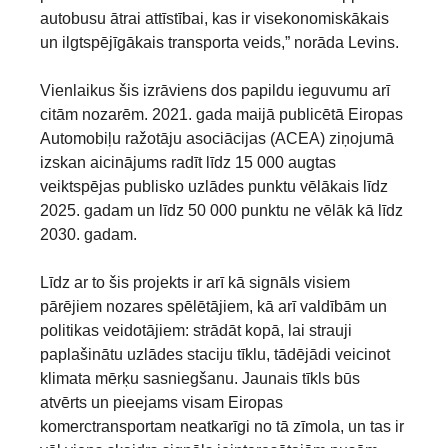
autobusu ātrai attīstībai, kas ir visekonomiskākais
un ilgtspējīgākais transporta veids,” norāda Levins.
Vienlaikus šis izrāviens dos papildu ieguvumu arī
citām nozarēm. 2021. gada maijā publicētā Eiropas
Automobiļu ražotāju asociācijas (ACEA) ziņojumā
izskan aicinājums radīt līdz 15 000 augtas
veiktspējas publisko uzlādes punktu vēlākais līdz
2025. gadam un līdz 50 000 punktu ne vēlāk kā līdz
2030. gadam.
Līdz ar to šis projekts ir arī kā signāls visiem
pārējiem nozares spēlētājiem, kā arī valdībām un
politikas veidotājiem: strādāt kopā, lai strauji
paplašinātu uzlādes staciju tīklu, tādējādi veicinot
klimata mērķu sasniegšanu. Jaunais tīkls būs
atvērts un pieejams visam Eiropas
komerctransportam neatkarīgi no tā zīmola, un tas ir