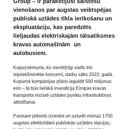
Group – ir parakstījuši saistošu
vienošanos par augstas veiktspējas
publiskā uzlādes tīkla ierīkošanu un
ekspluatāciju, kas paredzēts
lieljaudas elektriskajām tālsatiksmes
kravas automašīnām un
autobusiem.
Kopuzņēmums, ko vienlīdzīgi vadīs trīs
iepriekšminētie koncerni, darbu sāks 2022. gadā.
Kopumā kompānijas plāno ieguldīt 500 miljonus
eiro – tā būs lielākā investīcija Eiropas kravas
transporta nozarē uzlādes punktu infrastruktūras
attīstīšanai.
Pavisam plānots izveidot un uzturēt vismaz 1700
augstas efektivitātes publiskās uzlādes stacijas,