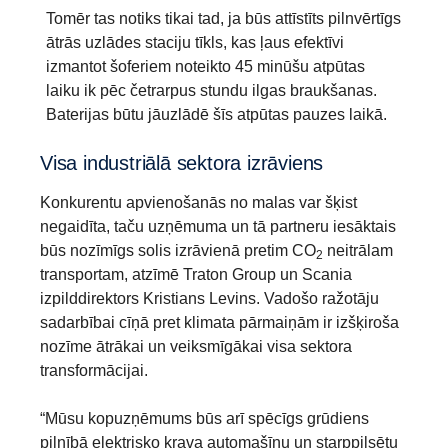
Tomēr tas notiks tikai tad, ja būs attīstīts pilnvērtīgs
ātrās uzlādes staciju tīkls, kas ļaus efektīvi
izmantot šoferiem noteikto 45 minūšu atpūtas
laiku ik pēc četrarpus stundu ilgas braukšanas.
Baterijas būtu jāuzlādē šīs atpūtas pauzes laikā.
Visa industriālā sektora izrāviens
Konkurentu apvienošanās no malas var šķist
negaidīta, taču uzņēmuma un tā partneru iesāktais
būs nozīmīgs solis izrāvienā pretim CO
neitrālam
2
transportam, atzīmē Traton Group un Scania
izpilddirektors Kristians Levins. Vadošo ražotāju
sadarbībai cīņā pret klimata pārmaiņām ir izšķiroša
nozīme ātrākai un veiksmīgākai visa sektora
transformācijai.
“Mūsu kopuzņēmums būs arī spēcīgs grūdiens
pilnībā elektrisko krava automašīnu un starppilsētu