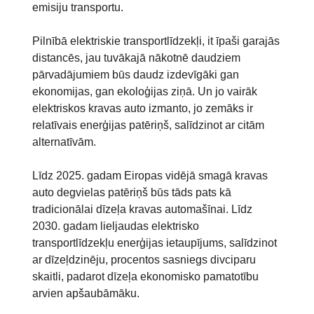
emisiju transportu.
Pilnībā elektriskie transportlīdzekļi, it īpaši garajās
distancēs, jau tuvākajā nākotnē daudziem
pārvadājumiem būs daudz izdevīgāki gan
ekonomijas, gan ekoloģijas ziņā. Un jo vairāk
elektriskos kravas auto izmanto, jo zemāks ir
relatīvais enerģijas patēriņš, salīdzinot ar citām
alternatīvām.
Līdz 2025. gadam Eiropas vidējā smagā kravas
auto degvielas patēriņš būs tāds pats kā
tradicionālai dīzeļa kravas automašīnai. Līdz
2030. gadam lieljaudas elektrisko
transportlīdzekļu enerģijas ietaupījums, salīdzinot
ar dīzeļdzinēju, procentos sasniegs divciparu
skaitli, padarot dīzeļa ekonomisko pamatotību
arvien apšaubāmāku.