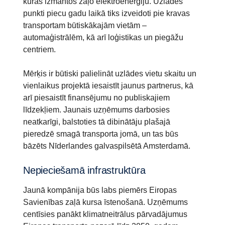
kurās izmantos zaļo elektroenerģiju. Uzlādes
punkti piecu gadu laikā tiks izveidoti pie kravas
transportam būtiskākajām vietām –
automaģistrālēm, kā arī loģistikas un piegāžu
centriem.
Mērķis ir būtiski palielināt uzlādes vietu skaitu un
vienlaikus projektā iesaistīt jaunus partnerus, kā
arī piesaistīt finansējumu no publiskajiem
līdzekļiem. Jaunais uzņēmums darbosies
neatkarīgi, balstoties tā dibinātāju plašajā
pieredzē smagā transporta jomā, un tas būs
bāzēts Nīderlandes galvaspilsētā Amsterdamā.
Nepieciešamā infrastruktūra
Jaunā kompānija būs labs piemērs Eiropas
Savienības zaļā kursa īstenošanā. Uzņēmums
centīsies panākt klimatneitrālus pārvadājumus