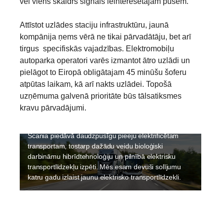
vēl viens skaidrs signāls ieinteresētajām pusēm.
Attīstot uzlādes staciju infrastruktūru, jaunā
kompānija ņems vērā ne tikai pārvadātāju, bet arī
tirgus specifiskās vajadzības. Elektromobiļu
autoparka operatori varēs izmantot ātro uzlādi un
pielāgot to Eiropā obligātajam 45 minūšu šoferu
atpūtas laikam, kā arī nakts uzlādei. Topošā
Elektrifikācija
uzņēmuma galvenā prioritāte būs tālsatiksmes
Uzņēmumā Scania ilgtspējība ir augsta prioritāte, un
kravu pārvadājumi.
elektrifikācija ir neatņemama sastāvdaļa, lai padarītu
transportu ilgtspējīgu. Elektrifikācija notiek ātri, un
Scania piedāvā daudzpusīgu pieeju elektrificētam
transportam, tostarp dažādu veidu bioloģiski
darbināmu hibrīdtehnoloģiju un pilnībā elektrisku
transportlīdzekļu izpēti. Mēs esam devuši solījumu
katru gadu izlaist jaunu elektrisko transportlīdzekli.