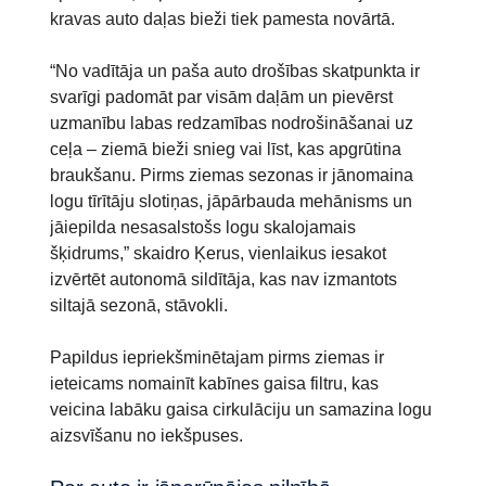
kravas auto daļas bieži tiek pamesta novārtā.
“No vadītāja un paša auto drošības skatpunkta ir
svarīgi padomāt par visām daļām un pievērst
uzmanību labas redzamības nodrošināšanai uz
ceļa – ziemā bieži snieg vai līst, kas apgrūtina
braukšanu. Pirms ziemas sezonas ir jānomaina
logu tīrītāju slotiņas, jāpārbauda mehānisms un
jāiepilda nesasalstošs logu skalojamais
šķidrums,” skaidro Ķerus, vienlaikus iesakot
izvērtēt autonomā sildītāja, kas nav izmantots
siltajā sezonā, stāvokli.
Papildus iepriekšminētajam pirms ziemas ir
ieteicams nomainīt kabīnes gaisa filtru, kas
veicina labāku gaisa cirkulāciju un samazina logu
aizsvīšanu no iekšpuses.