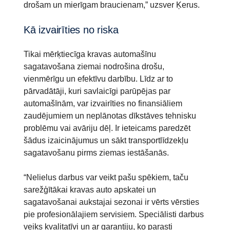
drošam un mierīgam braucienam,” uzsver Ķerus.
Kā izvairīties no riska
Tikai mērķtiecīga kravas automašīnu
sagatavošana ziemai nodrošina drošu,
vienmērīgu un efektīvu darbību. Līdz ar to
pārvadātāji, kuri savlaicīgi parūpējas par
automašīnām, var izvairīties no finansiāliem
zaudējumiem un neplānotas dīkstāves tehnisku
problēmu vai avāriju dēļ. Ir ieteicams paredzēt
šādus izaicinājumus un sākt transportlīdzekļu
sagatavošanu pirms ziemas iestāšanās.
“Nelielus darbus var veikt pašu spēkiem, taču
sarežģītākai kravas auto apskatei un
sagatavošanai aukstajai sezonai ir vērts vērsties
pie profesionālajiem servisiem. Speciālisti darbus
veiks kvalitatīvi un ar garantiju, ko parasti