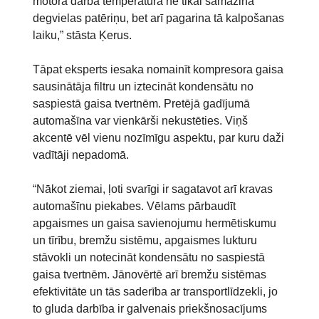
motora darba temperatūra ne tikai samazina
degvielas patēriņu, bet arī pagarina tā kalpošanas
laiku,” stāsta Ķerus.
Tāpat eksperts iesaka nomainīt kompresora gaisa
sausinātāja filtru un iztecināt kondensātu no
saspiestā gaisa tvertnēm. Pretējā gadījumā
automašīna var vienkārši nekustēties. Viņš
akcentē vēl vienu nozīmīgu aspektu, par kuru daži
vadītāji nepadomā.
“Nākot ziemai, ļoti svarīgi ir sagatavot arī kravas
automašīnu piekabes. Vēlams pārbaudīt
apgaismes un gaisa savienojumu hermētiskumu
un tīrību, bremžu sistēmu, apgaismes lukturu
stāvokli un notecināt kondensātu no saspiestā
gaisa tvertnēm. Jānovērtē arī bremžu sistēmas
efektivitāte un tās saderība ar transportlīdzekli, jo
to gluda darbība ir galvenais priekšnosacījums