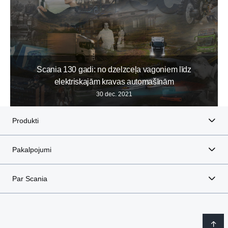
Scania 130 gadi: no dzelzceļa vagoniem līdz
elektriskajām kravas automašīnām
30 dec. 2021
Produkti
Pakalpojumi
Par Scania