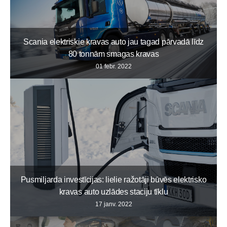
Scania elektriskie kravas auto jau tagad pārvadā līdz
80 tonnām smagas kravas
01 febr. 2022
Pusmiljarda investīcijas: lielie ražotāji būvēs elektrisko
kravas auto uzlādes staciju tīklu
17 janv. 2022