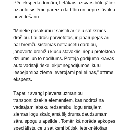
Pēc eksperta domām, lielākais uzsvars būtu jāliek
uz auto sistēmu pareizu darbību un riepu stāvokļa
novērtēšanu.
“Minētie pasākumi ir saistīti ar ceļu satiksmes
drošību. Lai droši pārvietotos, ir jāparūpējas arī
par bremžu sistēmas netraucētu darbību,
jānovērtē bremžu kluču stāvoklis, riepu protektora
dziļums un to nodilums. Pretējā gadījumā kravas
auto vadītāji riskē iekļūt negadījumos, kuru
iespējamība ziemā ievērojami palielinās,” atzīmē
eksperts.
Tāpat ir svarīgi pievērst uzmanību
transportlīdzekļa elementiem, kas nodrošina
vadītājam labāku redzamību: logu tīrītājiem,
ziemas logu skalojamā šķidruma daudzumam,
sānu spoguļu apsildei. Tomēr, kā norāda apkopes
speciālists, ceļu satiksmi būtiski ietekmējošas