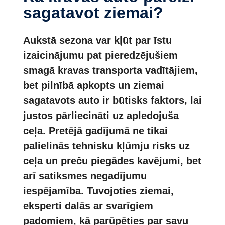
sagatavot ziemai?
Aukstā sezona var kļūt par īstu
izaicinājumu pat pieredzējušiem
smagā kravas transporta vadītājiem,
bet pilnībā apkopts un ziemai
sagatavots auto ir būtisks faktors, lai
justos pārliecināti uz apledojuša
ceļa. Pretējā gadījumā ne tikai
palielinās tehnisku kļūmju risks uz
ceļa un preču piegādes kavējumi, bet
arī satiksmes negadījumu
iespējamība. Tuvojoties ziemai,
eksperti dalās ar svarīgiem
padomiem, kā parūpēties par savu