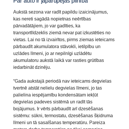
Par auto ir jāparūpējas pilnībā
Aukstā sezona var radīt papildu izaicinājumus,
kas nereti sagādā nopietnas neērtības
pārvadātājiem, jo var gadīties, ka
transportlīdzeklis ziemā nevar pat izkustēties no
vietas. Lai no tā izvairītos, pirms ziemas ieteicams
pārbaudīt akumulatora stāvokli, ietilpību un
uzlādes līmeni, jo ar nepilnīgi uzlādētu
akumulatoru aukstā laikā var rasties grūtības
iedarbināt dzinēju.
“Gada aukstajā periodā nav ieteicams degvielas
tvertnē atstāt nelielu degvielas līmeni, jo tas
palielina iespējamību kondensātam iekļūt
degvielas padeves sistēmā un radīt tās
bojājumus. Ir vērts pārbaudīt arī dzesēšanas
sistēmu: sūkni, termostatu, dzesēšanas šķidruma
līmeni un tā sasalšanas temperatūru. Pareiza