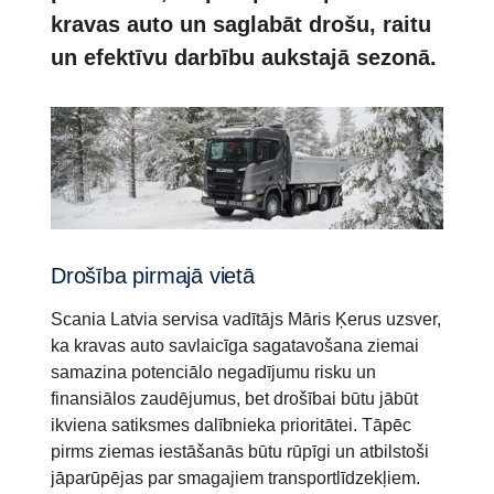
kravas auto un saglabāt drošu, raitu
un efektīvu darbību aukstajā sezonā.
Drošība pirmajā vietā
Scania Latvia servisa vadītājs Māris Ķerus uzsver,
ka kravas auto savlaicīga sagatavošana ziemai
samazina potenciālo negadījumu risku un
finansiālos zaudējumus, bet drošībai būtu jābūt
ikviena satiksmes dalībnieka prioritātei. Tāpēc
pirms ziemas iestāšanās būtu rūpīgi un atbilstoši
jāparūpējas par smagajiem transportlīdzekļiem.