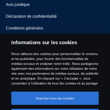
Avis juridique
Déclaration de confidentialité
Conditions générales
Contactez-nous
Informations sur les cookies
Le système de lancement d'alerte
Nous utilisons des cookies pour personnaliser le contenu
et les publicités, pour fournir des fonctionnalités de
Politique de cookies
médias sociaux et analyser notre trafic. Nous partageons
également des informations sur votre utilisation de notre
site avec nos partenaires de médias sociaux, de publicité
Paramètres des cookies
et en analytique. En cliquant sur « J’accepte », vous
consentez à l’utilisation de tous les cookies et au partage
des informations. Vous pouvez également gérer vos
cookies en cliquant sur « Paramètres des cookies » et en
sélectionnant les catégories que vous souhaitez
Autoriser tous les cookies
accepter. Pour une explication plus détaillée de la façon
dont nous utilisons les cookies, veuillez visiter notre