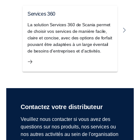
Services 360
Serv
La solution Services 360 de Scania permet
Optim
de choisir vos services de manière facile,
Servi
claire et concise, avec des options de forfait
et r
pouvant être adaptées à un large éventail
criti
de besoins d'entreprises et d'activités.
Contactez votre distributeur
Veuillez nous contacter si vous avez des
questions sur nos produits, nos services ou
nos autres activités au sein de l'organisation