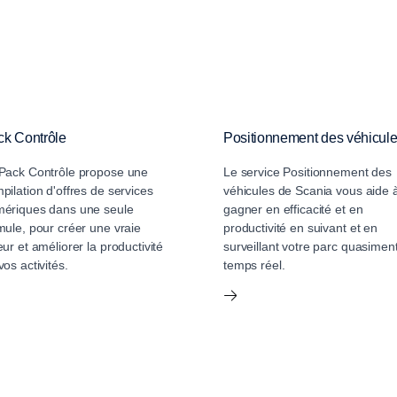
r votre conduite
misation de l’autonomie
ck Contrôle
Positionnement des véhicul
pour l’utilisation du véhicule et
Pack Contrôle propose une
Le service Positionnement des
ue tel, ce facteur peut faire la
pilation d'offres de services
véhicules de Scania vous aide 
ériques dans une seule
gagner en efficacité et en
 du bon ou du mauvais côté. Le
mule, pour créer une vraie
productivité en suivant et en
ence non seulement sur la
eur et améliorer la productivité
surveillant votre parc quasimen
vos activités.
temps réel.
mais également sur la sécurité
jamais été aussi important de
t efficace.
 électriques garantit que chaque