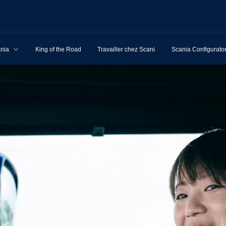
ania
King of the Road
Travailler chez Scania
Scania Configurato