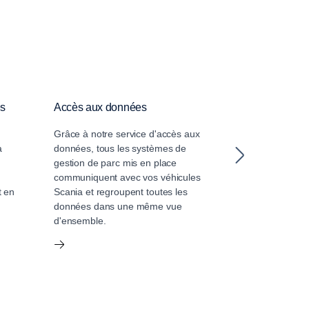
es
Accès aux données
Services Tac
Grâce à notre service d'accès aux
Les services S
à
données, tous les systèmes de
tachygraphe vo
gestion de parc mis en place
historique compl
communiquent avec vos véhicules
conducteurs et d
t en
Scania et regroupent toutes les
véhicules. Des 
données dans une même vue
facilitent la ge
d'ensemble.