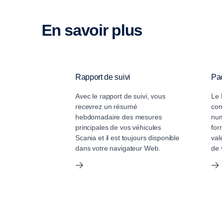
En savoir plus
Une nouvelle énergie pou
Avec le fonctionnement électrique, l’opti
Rapport de suivi
Pa
disponible par recharge est un facteur clé 
Avec le rapport de suivi, vous
Le 
l’économie d’exploitation totale. En tant q
recevrez un résumé
com
hebdomadaire des mesures
num
différence et faire basculer vos marges
principales de vos véhicules
for
comportement du conducteur a une incid
Scania et il est toujours disponible
val
dans votre navigateur Web.
de 
consommation d’énergie (jusqu’à 20 %), 
routière et l’usure des véhicules. Il n'a 
conduire de manière consciente, souple e
Le service Évaluation des conducteurs de véhicules