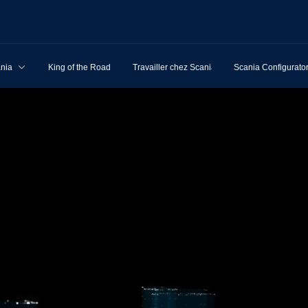
ania
King of the Road
Travailler chez Scania
Scania Configurato