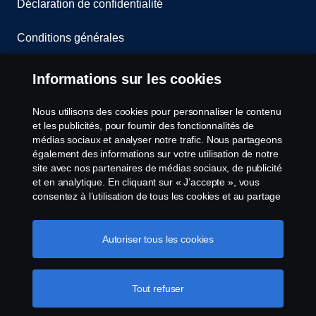
Déclaration de confidentialité
Conditions générales
Contactez-nous
Informations sur les cookies
Le système de lancement d'alerte
Nous utilisons des cookies pour personnaliser le contenu
et les publicités, pour fournir des fonctionnalités de
Politique de cookies
médias sociaux et analyser notre trafic. Nous partageons
également des informations sur votre utilisation de notre
site avec nos partenaires de médias sociaux, de publicité
Paramètres des cookies
et en analytique. En cliquant sur « J’accepte », vous
consentez à l’utilisation de tous les cookies et au partage
des informations. Vous pouvez également gérer vos
cookies en cliquant sur « Paramètres des cookies » et en
sélectionnant les catégories que vous souhaitez
Autoriser tous les cookies
accepter. Pour une explication plus détaillée de la façon
dont nous utilisons les cookies, veuillez visiter notre
section cookies, que vous pouvez trouver en cliquant sur
Tout refuser
© Copyright Scania 2026 All Rights Reserved.
le lien sous ce texte.
Pour en savoir plus sur la
Scania Luxembourg - Rue Gabriël Lippmann 23 -
protection de votre vie privée