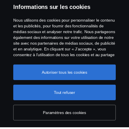
Contactez-nous
Informations sur les cookies
Le système de lancement d'alerte
Nous utilisons des cookies pour personnaliser le contenu
et les publicités, pour fournir des fonctionnalités de
Politique de cookies
médias sociaux et analyser notre trafic. Nous partageons
également des informations sur votre utilisation de notre
site avec nos partenaires de médias sociaux, de publicité
Paramètres des cookies
et en analytique. En cliquant sur « J’accepte », vous
consentez à l’utilisation de tous les cookies et au partage
des informations. Vous pouvez également gérer vos
cookies en cliquant sur « Paramètres des cookies » et en
sélectionnant les catégories que vous souhaitez
Autoriser tous les cookies
accepter. Pour une explication plus détaillée de la façon
dont nous utilisons les cookies, veuillez visiter notre
section cookies, que vous pouvez trouver en cliquant sur
Tout refuser
© Copyright Scania 2026 All Rights Reserved.
le lien sous ce texte.
Pour en savoir plus sur la
Scania Luxembourg - Rue Gabriël Lippmann 23 -
protection de votre vie privée
L-5365 Münsbach- Tél: +352 34 18 11
Paramètres des cookies