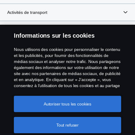
Activités de transport
e-Mobility
Informations sur les cookies
Nous utilisons des cookies pour personnaliser le contenu
et les publicités, pour fournir des fonctionnalités de
Scania in Your Region:
Luxembourg
médias sociaux et analyser notre trafic. Nous partageons
également des informations sur votre utilisation de notre
site avec nos partenaires de médias sociaux, de publicité
et en analytique. En cliquant sur « J’accepte », vous
consentez à l’utilisation de tous les cookies et au partage
Avis juridique
des informations. Vous pouvez également gérer vos
cookies en cliquant sur « Paramètres des cookies » et en
sélectionnant les catégories que vous souhaitez
Déclaration de confidentialité
Autoriser tous les cookies
accepter. Pour une explication plus détaillée de la façon
dont nous utilisons les cookies, veuillez visiter notre
Conditions générales
section cookies, que vous pouvez trouver en cliquant sur
Tout refuser
le lien sous ce texte.
Pour en savoir plus sur la
Contactez-nous
protection de votre vie privée