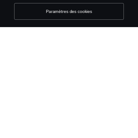
Paramètres des cookies
Le système de lancement d'alerte
Politique de cookies
Paramètres des cookies
© Copyright Scania 2026 All Rights Reserved.
Scania Luxembourg - Rue Gabriël Lippmann 23 -
L-5365 Münsbach- Tél: +352 34 18 11