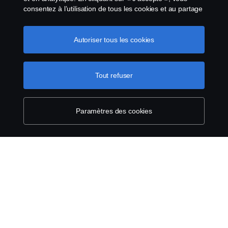
consentez à l’utilisation de tous les cookies et au partage
des informations. Vous pouvez également gérer vos
Avis juridique
cookies en cliquant sur « Paramètres des cookies » et en
sélectionnant les catégories que vous souhaitez
Autoriser tous les cookies
Déclaration de confidentialité
accepter. Pour une explication plus détaillée de la façon
dont nous utilisons les cookies, veuillez visiter notre
Conditions générales
section cookies, que vous pouvez trouver en cliquant sur
Tout refuser
le lien sous ce texte.
Pour en savoir plus sur la
protection de votre vie privée
Contactez-nous
Paramètres des cookies
Le système de lancement d'alerte
Politique de cookies
Paramètres des cookies