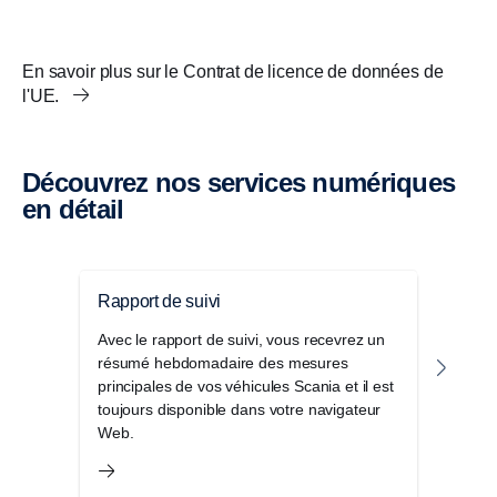
En savoir plus sur le Contrat de licence de données de
l'UE.
Découvrez nos services numériques
en détail
Rapport de suivi
Pack
Avec le rapport de suivi, vous recevrez un
Le P
résumé hebdomadaire des mesures
d'of
principales de vos véhicules Scania et il est
seule
toujours disponible dans votre navigateur
et am
Web.