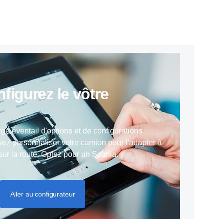
onfigurez le vôtre
rge éventail d'options et de configurations
ez personnaliser votre camion pour l'adapter à
 sur la route. Optez pour un Scania.
Aller au configurateur