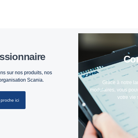
essionnaire
C
ns sur nos produits, nos
’organisation Scania.
Grâce à notre la
modulaires, vous pouv
votre vie
proche ici