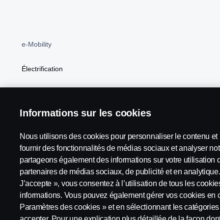
e-Mobility
Électrification
BEV
Informations sur les cookies
Nous utilisons des cookies pour personnaliser le contenu et l
Scania in Your Region:
Luxembourg
fournir des fonctionnalités de médias sociaux et analyser not
partageons également des informations sur votre utilisation 
partenaires de médias sociaux, de publicité et en analytique.
J’accepte », vous consentez à l’utilisation de tous les cooki
Avis juridique
Déclaration de confidentialité
Conditions 
informations. Vous pouvez également gérer vos cookies en c
Paramètres des cookies » et en sélectionnant les catégorie
accepter. Pour une explication plus détaillée de la façon dont