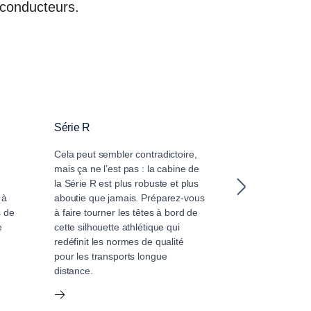
s conducteurs.
Série R
Série S
Cela peut sembler contradictoire,
La Série S fait
mais ça ne l’est pas : la cabine de
enchères en ma
la Série R est plus robuste et plus
conducteur sur
 à
aboutie que jamais. Préparez-vous
distances. Déco
s de
à faire tourner les têtes à bord de
qui est un havr
e
cette silhouette athlétique qui
plancher plat 
redéfinit les normes de qualité
étendus, conçu
pour les transports longue
spacieuse.
distance.