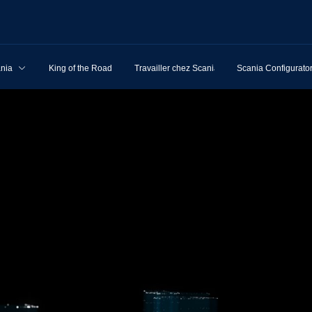
ania
King of the Road
Travailler chez Scania
Scania Configurato