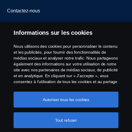
Contactez-nous
Le système de lancement d'alerte
Informations sur les cookies
Politique de cookies
Nous utilisons des cookies pour personnaliser le contenu
et les publicités, pour fournir des fonctionnalités de
Paramètres des cookies
médias sociaux et analyser notre trafic. Nous partageons
également des informations sur votre utilisation de notre
site avec nos partenaires de médias sociaux, de publicité
et en analytique. En cliquant sur « J’accepte », vous
consentez à l’utilisation de tous les cookies et au partage
des informations. Vous pouvez également gérer vos
cookies en cliquant sur « Paramètres des cookies » et en
sélectionnant les catégories que vous souhaitez
Autoriser tous les cookies
© Copyright Scania 2026 All Rights Reserved.
accepter. Pour une explication plus détaillée de la façon
Scania Luxembourg - Rue Gabriël Lippmann 23 -
dont nous utilisons les cookies, veuillez visiter notre
L-5365 Münsbach- Tél: +352 34 18 11
section cookies, que vous pouvez trouver en cliquant sur
Tout refuser
le lien sous ce texte.
Pour en savoir plus sur la
protection de votre vie privée