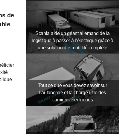
ons de
mble
Scania aide un géant allemand de la
logistique à passer à l’électrique grâce à
une solution d’e-mobilité complète
néficier
xité
plique
Tout ce que vous devez savoir sur
l’autonomie et la charge utile des
camions électriques