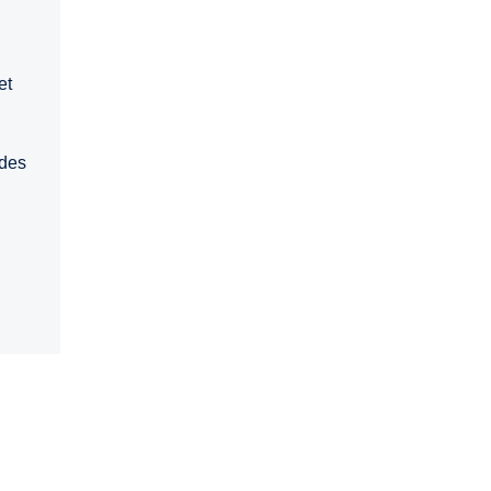
et
 des