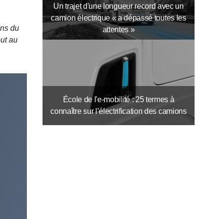
Un trajet d'une longueur record avec un
camion électrique « a dépassé toutes les
ins du
attentes »
out au
École de l'e-mobilité : 25 termes à
connaître sur l’électrification des camions