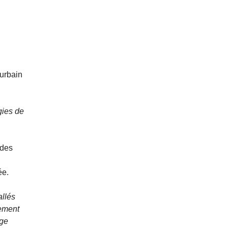
 urbain
gies de
 des
ée.
allés
lement
rge