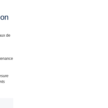
ion
vaux de
ntenance
esure
nts