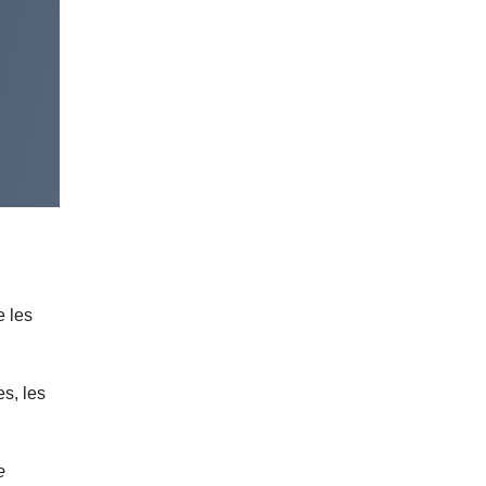
e les
es, les
e