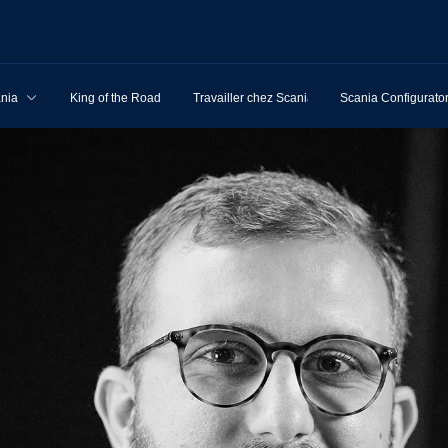
ania
King of the Road
Travailler chez Scania
Scania Configurato