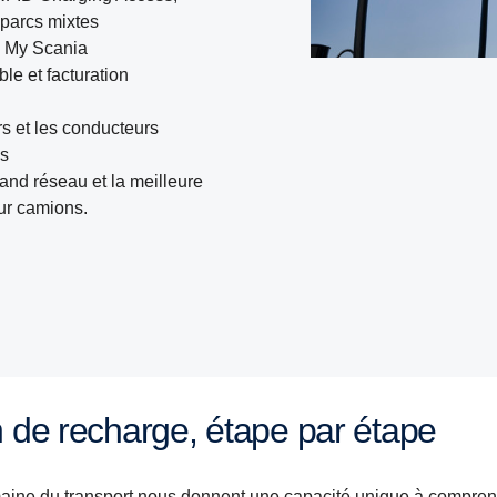
 parcs mixtes
a My Scania
ble et facturation
rs et les conducteurs
is
rand réseau et la meilleure
our camions.
on de recharge, étape par étape
maine du transport nous donnent une capacité unique à comprendr