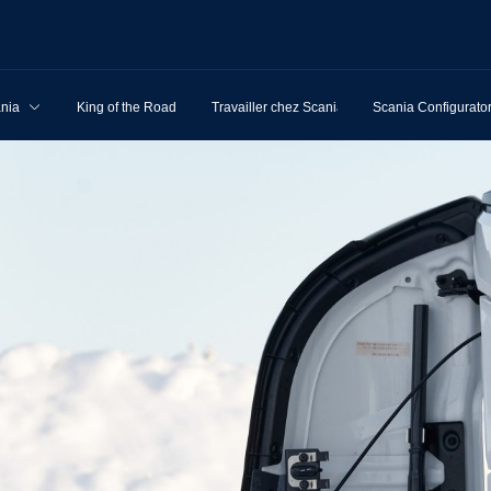
ania
King of the Road
Travailler chez Scania
Scania Configurato