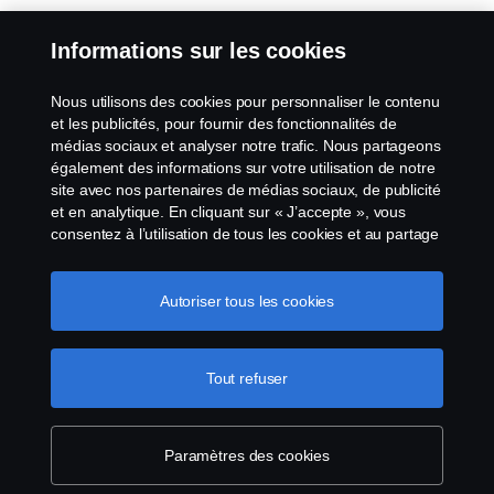
Informations sur les cookies
Nous utilisons des cookies pour personnaliser le contenu
et les publicités, pour fournir des fonctionnalités de
médias sociaux et analyser notre trafic. Nous partageons
également des informations sur votre utilisation de notre
site avec nos partenaires de médias sociaux, de publicité
et en analytique. En cliquant sur « J’accepte », vous
consentez à l’utilisation de tous les cookies et au partage
des informations. Vous pouvez également gérer vos
cookies en cliquant sur « Paramètres des cookies » et en
sélectionnant les catégories que vous souhaitez
Autoriser tous les cookies
accepter. Pour une explication plus détaillée de la façon
dont nous utilisons les cookies, veuillez visiter notre
section cookies, que vous pouvez trouver en cliquant sur
Tout refuser
le lien sous ce texte.
Pour en savoir plus sur la
protection de votre vie privée
Paramètres des cookies