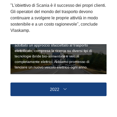
"L'obiettivo di Scania è il successo dei propri clienti.
Gli operatori del mondo del trasporto devono
Elettrificazione
continuare a svolgere le proprie attività in modo
La sostenibilità è una priorità assoluta per Scania e
sostenibile e a un costo ragionevole", conclude
l'elettrificazione è parte integrante del processo per
Vlaskamp.
rendere ecocompatibili i trasporti. Poiché
l'elettrificazione è in rapida evoluzione, Scania ha
adottato un approccio sfaccettato al trasporto
elettrificato, compresa la ricerca su diversi tipi di
tecnologie ibride bio-alimentate e veicoli
completamente elettrici. Abbiamo promesso di
lanciare un nuovo veicolo elettrico ogni anno.
2022