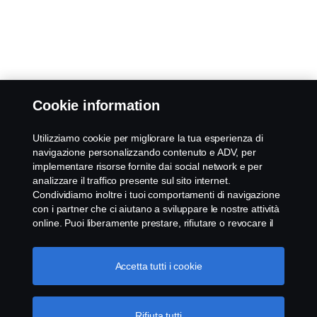
Cookie information
Utilizziamo cookie per migliorare la tua esperienza di
navigazione personalizzando contenuto e ADV, per
implementare risorse fornite dai social network e per
analizzare il traffico presente sul sito internet.
Condividiamo inoltre i tuoi comportamenti di navigazione
con i partner che ci aiutano a sviluppare le nostre attività
online. Puoi liberamente prestare, rifiutare o revocare il
tuo consenso. Cliccando "Accetto", acconsenti
all'attivazione dei cookie e alla possibilità di condividere le
informazioni. Cliccando "rifiuta tutti" potrai continuare la
Accetta tutti i cookie
navigazione, revocando però il tuo consenso. Puoi inoltre
gestire i tuoi cookie cliccando su "Impostazioni dei
cookie" e selezionando solo le categorie desiderate. Per
Rifiuta tutti