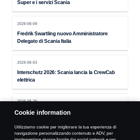
Super e i servizi Scania
2026-06-09
Fredrik Swartling nuovo Amministratore
Delegato di Scania Italia
2026-06-03
Interschutz 2026: Scania lancia la CrewCab
elettrica
2026-05-26
Scania Longline: ora in produzione di serie
Cookie information
Utilizziamo cookie per migliorare la tua esperienza di
2026-05-26
navigazione personalizzando contenuto e ADV, per
implementare risorse fornite dai social network e per