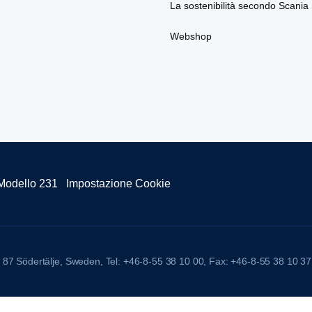
La sostenibilità secondo Scania
Webshop
Modello 231
Impostazione Cookie
 87 Södertälje, Sweden, Tel: +46-8-55 38 10 00, Fax: +46-8-55 38 10 37