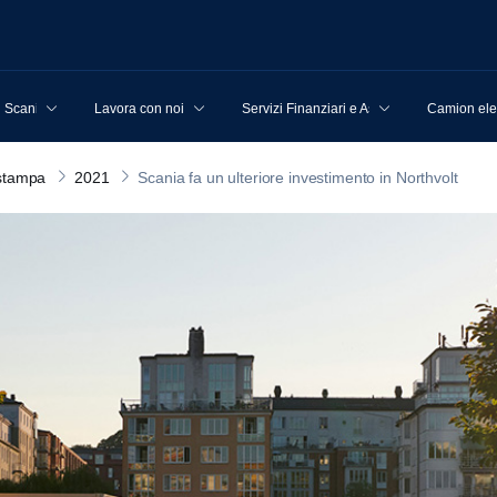
u Scania
Lavora con noi
Servizi Finanziari e Assicurativi
Camion elet
stampa
2021
Scania fa un ulteriore investimento in Northvolt