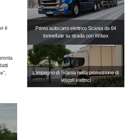
vi è
Primo autocarro elettrico Scania da 64
tonnellate su strada con Wibax
pronta
atti
L'impegno di Scania nella promozione di
e",
veicoli elettrici