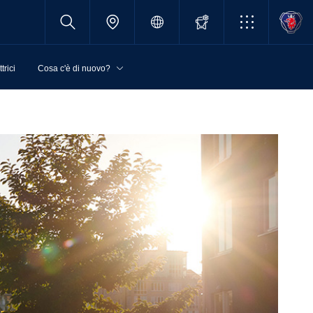
trici
Cosa c'è di nuovo?