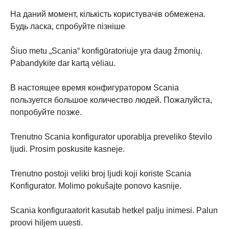
На даний момент, кількість користувачів обмежена.
Будь ласка, спробуйте пізніше
Šiuo metu „Scania“ konfigūratoriuje yra daug žmonių.
Pabandykite dar kartą vėliau.
В настоящее время конфигуратором Scania
пользуется большое количество людей. Пожалуйста,
попробуйте позже.
Trenutno Scania konfigurator uporablja preveliko število
ljudi. Prosim poskusite kasneje.
Trenutno postoji veliki broj ljudi koji koriste Scania
Konfigurator. Molimo pokušajte ponovo kasnije.
Scania konfiguraatorit kasutab hetkel palju inimesi. Palun
proovi hiljem uuesti.