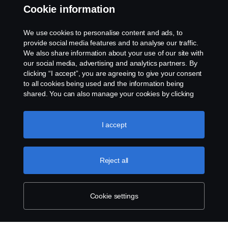
Whistleblowing
Cookie information
Rescue and Towing
We use cookies to personalise content and ads, to
provide social media features and to analyse our traffic.
Cookies
We also share information about your use of our site with
our social media, advertising and analytics partners. By
clicking “I accept”, you are agreeing to give your consent
Cookie settings
to all cookies being used and the information being
shared. You can also manage your cookies by clicking
the “Cookie settings” and selecting the categories you’d
like to accept. For a more detailed explanation of how we
use cookies, please visit our cookies section, which you
I accept
can find by clicking the link below this text.
Cookie policy
Reject all
© Copyright Scania 2026 All rights reserved. Scania
CV AB (publ), SE-151 87 Södertälje, Sweden. Tel:
+46-8-55 38 10 00
Cookie settings